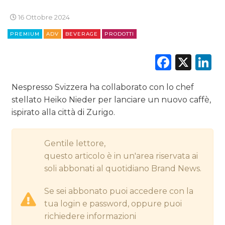
16 Ottobre 2024
DIGITALE
PREMIUM
ADV
BEVERAGE
PRODOTTI
EDITORIA
Faceb
X
L
ESTERNA
Nespresso Svizzera ha collaborato con lo chef
RADIO / AUDIO
stellato Heiko Nieder per lanciare un nuovo caffè,
ispirato alla città di Zurigo.
TV
Gentile lettore,
questo articolo è in un'area riservata ai
soli abbonati al quotidiano Brand News.
DATI
Se sei abbonato puoi accedere con la
tua login e password, oppure puoi
RICERCHE
richiedere informazioni