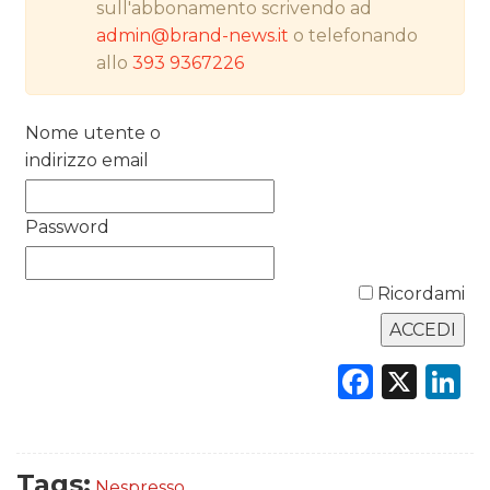
sull'abbonamento scrivendo ad
PREVISIONI/SCENARI
admin@brand-news.it
o telefonando
allo
393 9367226
NORMATIVE
TREND
Nome utente o
indirizzo email
CASE HISTORY
Password
OPINIONI
Ricordami
Faceb
X
L
Tags:
Nespresso