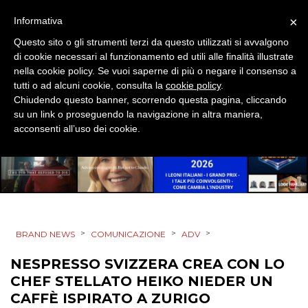
EVENTI
×
Informativa
MOBILE
Questo sito o gli strumenti terzi da questo utilizzati si avvalgono
di cookie necessari al funzionamento ed utili alle finalità illustrate
PROMOZIONI
nella cookie policy. Se vuoi saperne di più o negare il consenso a
tutti o ad alcuni cookie, consulta la
cookie policy
.
Chiudendo questo banner, scorrendo questa pagina, cliccando
su un link o proseguendo la navigazione in altra maniera,
acconsenti all’uso dei cookie.
PRODOTTI
PUNTI VENDITA
CSR
STRATEGIE
>
>
>
BRAND NEWS
COMUNICAZIONE
ADV
NESPRESSO SVIZZERA CREA CON LO
CHEF STELLATO HEIKO NIEDER UN
CAFFÈ ISPIRATO A ZURIGO
CINEMA