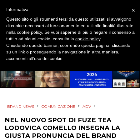
RADIO / AUDIO
×
Informativa
Questo sito o gli strumenti terzi da questo utilizzati si avvalgono
TV
di cookie necessari al funzionamento ed utili alle finalità illustrate
nella cookie policy. Se vuoi saperne di più o negare il consenso a
tutti o ad alcuni cookie, consulta la
cookie policy
.
Chiudendo questo banner, scorrendo questa pagina, cliccando
su un link o proseguendo la navigazione in altra maniera,
acconsenti all’uso dei cookie.
DATI
RICERCHE
PREVISIONI/SCENARI
>
>
>
BRAND NEWS
COMUNICAZIONE
ADV
NORMATIVE
NEL NUOVO SPOT DI FUZE TEA
LODOVICA COMELLO INSEGNA LA
TREND
GIUSTA PRONUNCIA DEL BRAND