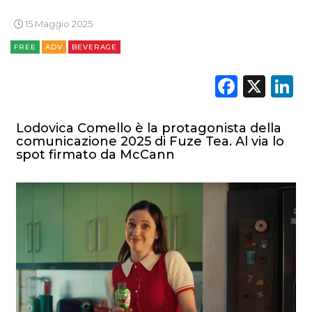
CASE HISTORY
15 Maggio 2025
OPINIONI
FREE
ADV
BEVERAGE
Faceb
X
L
Lodovica Comello è la protagonista della
comunicazione 2025 di Fuze Tea. Al via lo
spot firmato da McCann