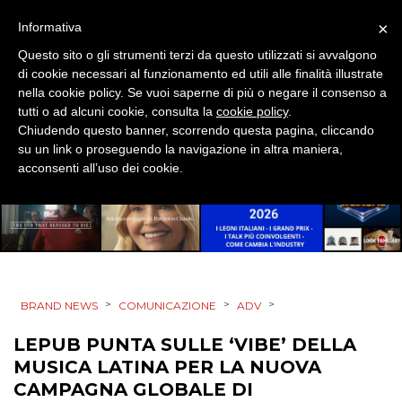
×
Informativa
TV
Questo sito o gli strumenti terzi da questo utilizzati si avvalgono
di cookie necessari al funzionamento ed utili alle finalità illustrate
nella cookie policy. Se vuoi saperne di più o negare il consenso a
tutti o ad alcuni cookie, consulta la
cookie policy
.
Chiudendo questo banner, scorrendo questa pagina, cliccando
su un link o proseguendo la navigazione in altra maniera,
DATI
acconsenti all’uso dei cookie.
RICERCHE
PREVISIONI/SCENARI
NORMATIVE
>
>
>
BRAND NEWS
COMUNICAZIONE
ADV
TREND
LEPUB PUNTA SULLE ‘VIBE’ DELLA
MUSICA LATINA PER LA NUOVA
CASE HISTORY
CAMPAGNA GLOBALE DI