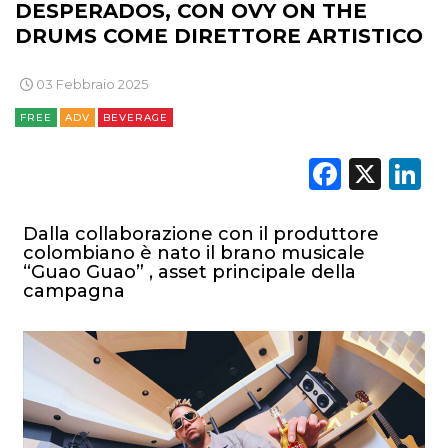
DESPERADOS, CON OVY ON THE
OPINIONI
DRUMS COME DIRETTORE ARTISTICO
03 Febbraio 2025
FREE
ADV
BEVERAGE
Faceb
X
L
Dalla collaborazione con il produttore
colombiano è nato il brano musicale
“Guao Guao” , asset principale della
campagna