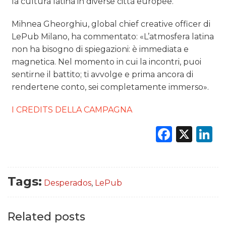
la cultura latina in diverse città europee.
Mihnea Gheorghiu, global chief creative officer di
LePub Milano, ha commentato: «L’atmosfera latina
non ha bisogno di spiegazioni: è immediata e
magnetica. Nel momento in cui la incontri, puoi
sentirne il battito; ti avvolge e prima ancora di
rendertene conto, sei completamente immerso».
I CREDITS DELLA CAMPAGNA
Faceb
X
L
Tags:
Desperados
,
LePub
Related posts