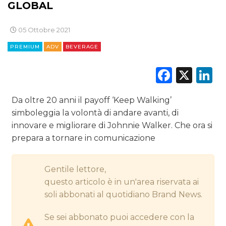
GLOBAL
DIGITALE
EDITORIA
05 Ottobre 2021
PREMIUM
ADV
BEVERAGE
ESTERNA
Faceb
X
L
RADIO / AUDIO
Da oltre 20 anni il payoff ‘Keep Walking’
TV
simboleggia la volontà di andare avanti, di
innovare e migliorare di Johnnie Walker. Che ora si
prepara a tornare in comunicazione
Gentile lettore,
DATI
questo articolo è in un'area riservata ai
soli abbonati al quotidiano Brand News.
RICERCHE
Se sei abbonato puoi accedere con la
PREVISIONI/SCENARI