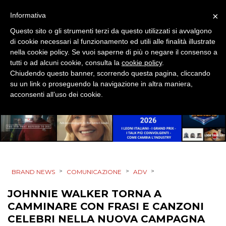
MOBILE
×
Informativa
Questo sito o gli strumenti terzi da questo utilizzati si avvalgono
PROMOZIONI
di cookie necessari al funzionamento ed utili alle finalità illustrate
nella cookie policy. Se vuoi saperne di più o negare il consenso a
tutti o ad alcuni cookie, consulta la
cookie policy
.
Chiudendo questo banner, scorrendo questa pagina, cliccando
su un link o proseguendo la navigazione in altra maniera,
PRODOTTI
acconsenti all’uso dei cookie.
PUNTI VENDITA
CSR
STRATEGIE
>
>
>
BRAND NEWS
COMUNICAZIONE
ADV
JOHNNIE WALKER TORNA A
CAMMINARE CON FRASI E CANZONI
CINEMA
CELEBRI NELLA NUOVA CAMPAGNA