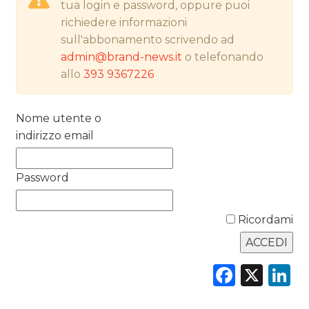
tua login e password, oppure puoi
richiedere informazioni
NORMATIVE
sull'abbonamento scrivendo ad
admin@brand-news.it
o telefonando
TREND
allo
393 9367226
CASE HISTORY
Nome utente o
OPINIONI
indirizzo email
Password
Ricordami
Faceb
X
L