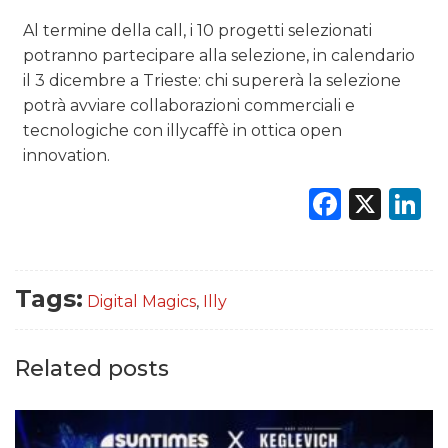
Al termine della call, i 10 progetti selezionati
potranno partecipare alla selezione, in calendario
il 3 dicembre a Trieste: chi supererà la selezione
potrà avviare collaborazioni commerciali e
tecnologiche con illycaffè in ottica open
innovation.
Faceb
X
L
Tags:
Digital Magics
,
Illy
Related posts