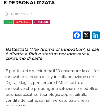
E PERSONALIZZATA
ESTERNA
04 Ottobre 2019
RADIO / AUDIO
FREE
BEVERAGE
STRATEGIE
TV
Faceb
X
L
Battezzata ‘The Aroma of Innovation’, la call
è diretta a PMI e startup per innovare il
consumo di caffè
DATI
È partita ieri e si chiuderà il 10 novembre la call for
RICERCHE
innovation lanciata da illy, in collaborazione con
Digital Magics, per cercare PMI e start-up
PREVISIONI/SCENARI
innovative che propongono soluzioni e modelli di
business basati su tecnologie applicabili alla
NORMATIVE
vendita del caffè, sia nel mercato B2B che in