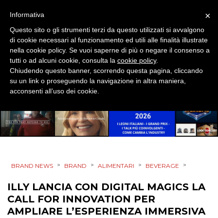
×
Informativa
Questo sito o gli strumenti terzi da questo utilizzati si avvalgono
di cookie necessari al funzionamento ed utili alle finalità illustrate
PRODOTTI
nella cookie policy. Se vuoi saperne di più o negare il consenso a
tutti o ad alcuni cookie, consulta la
cookie policy
.
PUNTI VENDITA
Chiudendo questo banner, scorrendo questa pagina, cliccando
su un link o proseguendo la navigazione in altra maniera,
CSR
acconsenti all’uso dei cookie.
STRATEGIE
CINEMA
>
>
>
>
BRAND NEWS
BRAND
ALIMENTARI
BEVERAGE
DIGITALE
ILLY LANCIA CON DIGITAL MAGICS LA
CALL FOR INNOVATION PER
EDITORIA
AMPLIARE L’ESPERIENZA IMMERSIVA