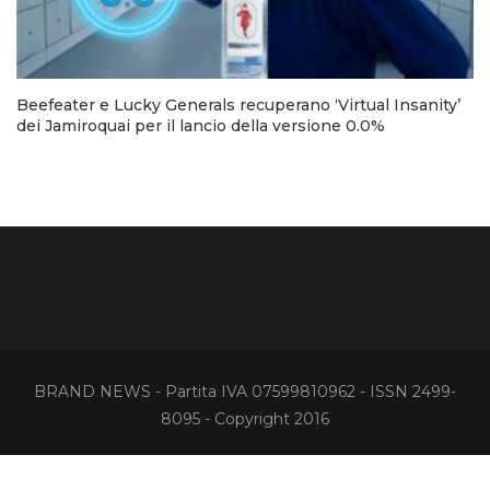
Beefeater e Lucky Generals recuperano ‘Virtual Insanity’
dei Jamiroquai per il lancio della versione 0.0%
BRAND NEWS - Partita IVA 07599810962 - ISSN 2499-
8095 - Copyright 2016