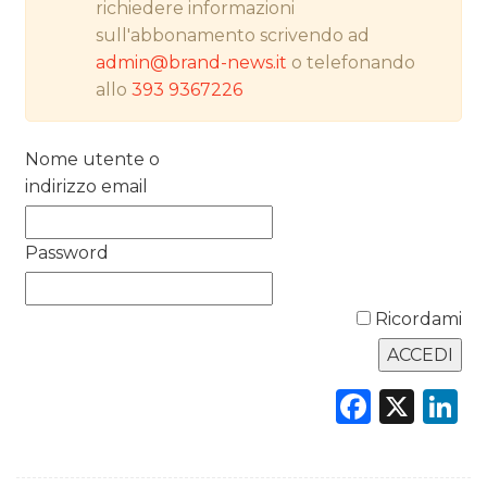
richiedere informazioni
sull'abbonamento scrivendo ad
PREVISIONI/SCENARI
admin@brand-news.it
o telefonando
NORMATIVE
allo
393 9367226
TREND
Nome utente o
indirizzo email
CASE HISTORY
OPINIONI
Password
Ricordami
Faceb
X
L