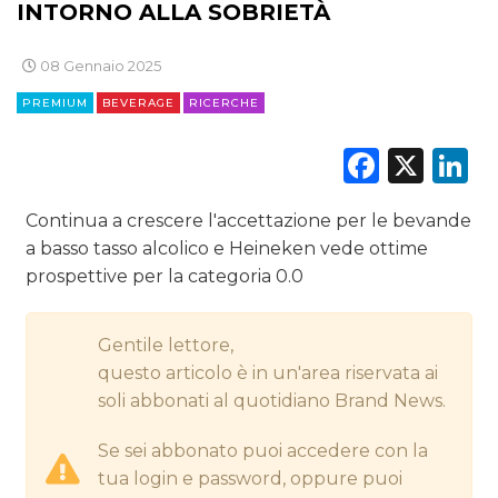
CINEMA
INTORNO ALLA SOBRIETÀ
DIGITALE
08 Gennaio 2025
PREMIUM
BEVERAGE
RICERCHE
EDITORIA
Faceb
X
L
ESTERNA
RADIO / AUDIO
Continua a crescere l'accettazione per le bevande
a basso tasso alcolico e Heineken vede ottime
TV
prospettive per la categoria 0.0
Gentile lettore,
questo articolo è in un'area riservata ai
soli abbonati al quotidiano Brand News.
DATI
Se sei abbonato puoi accedere con la
tua login e password, oppure puoi
RICERCHE