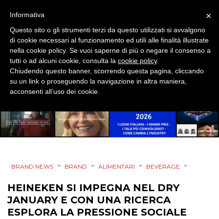
EVENTI
×
Informativa
Questo sito o gli strumenti terzi da questo utilizzati si avvalgono
MOBILE
di cookie necessari al funzionamento ed utili alle finalità illustrate
nella cookie policy. Se vuoi saperne di più o negare il consenso a
PROMOZIONI
tutti o ad alcuni cookie, consulta la
cookie policy
.
Chiudendo questo banner, scorrendo questa pagina, cliccando
su un link o proseguendo la navigazione in altra maniera,
acconsenti all’uso dei cookie.
PRODOTTI
PUNTI VENDITA
CSR
>
>
>
>
BRAND NEWS
BRAND
ALIMENTARI
BEVERAGE
STRATEGIE
HEINEKEN SI IMPEGNA NEL DRY
JANUARY E CON UNA RICERCA
ESPLORA LA PRESSIONE SOCIALE