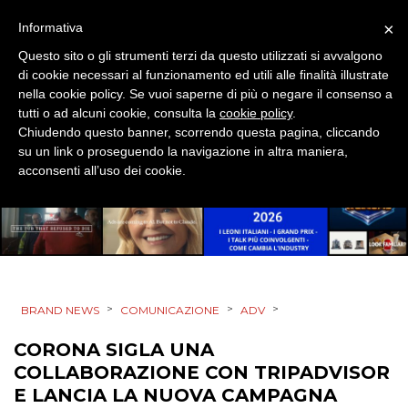
MOBILE
×
Informativa
Questo sito o gli strumenti terzi da questo utilizzati si avvalgono
PROMOZIONI
di cookie necessari al funzionamento ed utili alle finalità illustrate
nella cookie policy. Se vuoi saperne di più o negare il consenso a
tutti o ad alcuni cookie, consulta la
cookie policy
.
Chiudendo questo banner, scorrendo questa pagina, cliccando
su un link o proseguendo la navigazione in altra maniera,
PRODOTTI
acconsenti all’uso dei cookie.
PUNTI VENDITA
CSR
STRATEGIE
>
>
>
BRAND NEWS
COMUNICAZIONE
ADV
CORONA SIGLA UNA
COLLABORAZIONE CON TRIPADVISOR
CINEMA
E LANCIA LA NUOVA CAMPAGNA