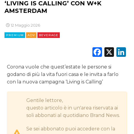
‘LIVING IS CALLING’ CON W+K
DIGITALE
AMSTERDAM
EDITORIA
12 Maggio 2026
ESTERNA
PREMIUM
ADV
BEVERAGE
RADIO / AUDIO
Faceb
X
L
TV
Corona vuole che quest’estate le persone si
godano di più la vita fuori casa e le invita a farlo
con la nuova campagna ‘Living is Calling’
Gentile lettore,
DATI
questo articolo è in un'area riservata ai
soli abbonati al quotidiano Brand News.
RICERCHE
Se sei abbonato puoi accedere con la
PREVISIONI/SCENARI