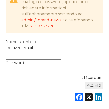
tua login e password, oppure puoi
richiedere informazioni
NORMATIVE
sull'abbonamento scrivendo ad
admin@brand-news.it
o telefonando
TREND
allo
393 9367226
CASE HISTORY
Nome utente o
OPINIONI
indirizzo email
Password
Ricordami
Faceb
X
L