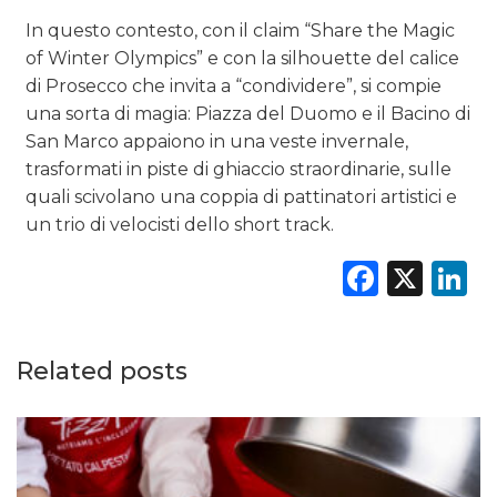
In questo contesto, con il claim “Share the Magic
of Winter Olympics” e con la silhouette del calice
di Prosecco che invita a “condividere”, si compie
una sorta di magia: Piazza del Duomo e il Bacino di
San Marco appaiono in una veste invernale,
trasformati in piste di ghiaccio straordinarie, sulle
quali scivolano una coppia di pattinatori artistici e
un trio di velocisti dello short track.
Faceb
X
L
Related posts