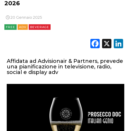
2026
20 Gennaio 2025
FREE
ADV
BEVERAGE
Faceb
X
L
Affidata ad Advisionair & Partners, prevede
una pianificazione in televisione, radio,
social e display adv