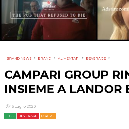
>
>
>
>
BRAND NEWS
BRAND
ALIMENTARI
BEVERAGE
CAMPARI GROUP RI
INSIEME A LANDOR 
16 Luglio 2020
FREE
BEVERAGE
DIGITAL