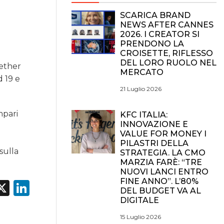
SCARICA BRAND
NEWS AFTER CANNES
2026. I CREATOR SI
PRENDONO LA
CROISETTE, RIFLESSO
DEL LORO RUOLO NEL
gether
MERCATO
d 19 e
21 Luglio 2026
mpari
KFC ITALIA:
INNOVAZIONE E
VALUE FOR MONEY I
PILASTRI DELLA
sulla
STRATEGIA. LA CMO
MARZIA FARÈ: “TRE
NUOVI LANCI ENTRO
FINE ANNO”. L’80%
acebook
X
LinkedIn
DEL BUDGET VA AL
DIGITALE
15 Luglio 2026