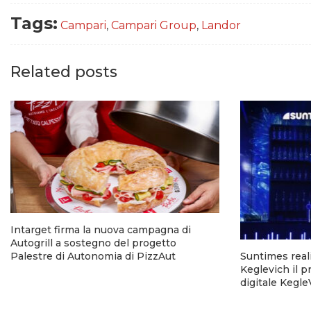
Tags:
Campari
,
Campari Group
,
Landor
Related posts
Intarget firma la nuova campagna di
Autogrill a sostegno del progetto
Palestre di Autonomia di PizzAut
Suntimes reali
Keglevich il p
digitale Kegl