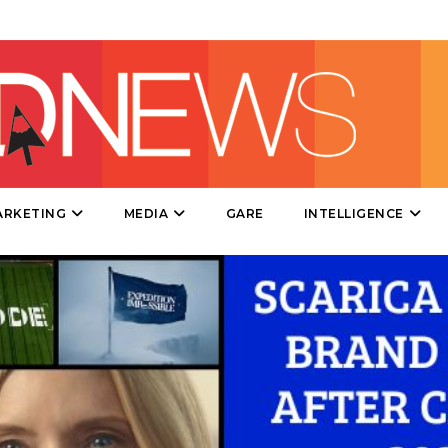
DIRECT
SPONSOR
DESIGN
EVENTI
MOBILE
ARKETING
MEDIA
GARE
INTELLIGENCE
PROMOZIONI
PRODOTTI
PUNTI VENDITA
CSR