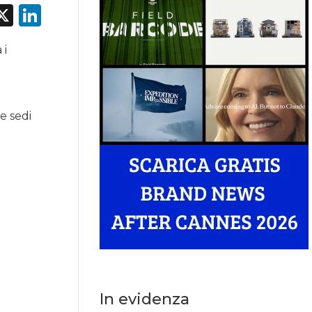
acebook
X
LinkedIn
 i
e sedi
In evidenza