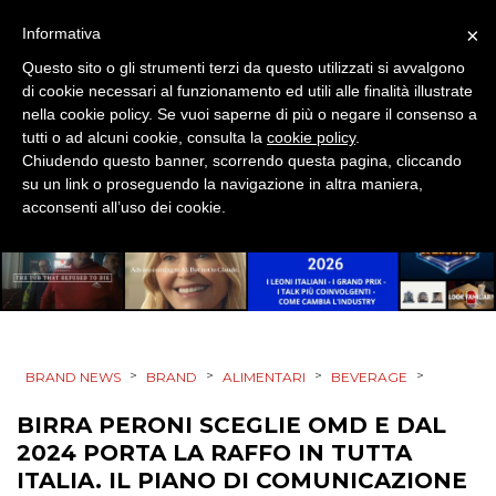
×
Informativa
RICERCHE
Questo sito o gli strumenti terzi da questo utilizzati si avvalgono
di cookie necessari al funzionamento ed utili alle finalità illustrate
PREVISIONI/SCENARI
nella cookie policy. Se vuoi saperne di più o negare il consenso a
tutti o ad alcuni cookie, consulta la
cookie policy
.
NORMATIVE
Chiudendo questo banner, scorrendo questa pagina, cliccando
su un link o proseguendo la navigazione in altra maniera,
TREND
acconsenti all’uso dei cookie.
CASE HISTORY
OPINIONI
>
>
>
>
BRAND NEWS
BRAND
ALIMENTARI
BEVERAGE
BIRRA PERONI SCEGLIE OMD E DAL
2024 PORTA LA RAFFO IN TUTTA
ITALIA. IL PIANO DI COMUNICAZIONE