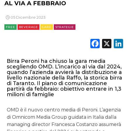
AL VIA A FEBBRAIO
05 Dicembre 2023
FREE
BEVERAGE
GARE
STRATEGIE
Faceb
X
L
Birra Peroni ha chiuso la gara media
scegliendo OMD. L’incarico al via dal 2024,
quando l’azienda avvierà la distribuzione a
livello nazionale della Raffo, la storica birra
di Taranto. Il piano di comunicazione
partirà da febbraio: obiettivo entrare in 1,3
milioni di famiglie
OMD è il nuovo centro media di Peroni. L’agenzia
di Omnicom Media Group guidata in Italia dalla
managing director Francesca Costanzo assumerà