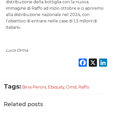
distribuzione della bottiglia con la nuova
immagine di Raffo ad inizio ottobre e ci apriremo
alla distribuzione nazionale nel 2024, con
l’obiettivo di entrare nelle case di 1,3 milioni di
italiani».
Luca Orma
Faceb
X
L
Tags:
Birra Peroni
,
Ebiquity
,
Omd
,
Raffo
Related posts