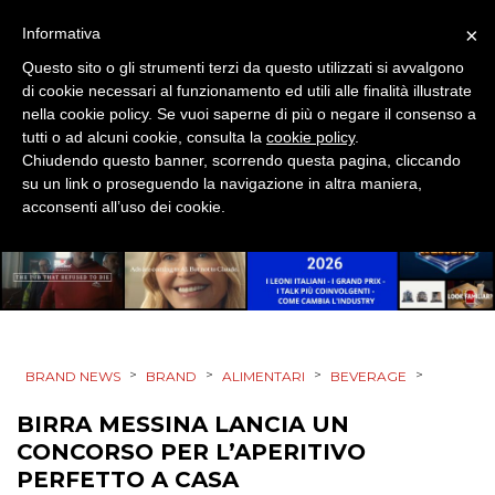
×
Informativa
Questo sito o gli strumenti terzi da questo utilizzati si avvalgono
PRODOTTI
di cookie necessari al funzionamento ed utili alle finalità illustrate
nella cookie policy. Se vuoi saperne di più o negare il consenso a
PUNTI VENDITA
tutti o ad alcuni cookie, consulta la
cookie policy
.
Chiudendo questo banner, scorrendo questa pagina, cliccando
su un link o proseguendo la navigazione in altra maniera,
CSR
acconsenti all’uso dei cookie.
STRATEGIE
CINEMA
>
>
>
>
BRAND NEWS
BRAND
ALIMENTARI
BEVERAGE
DIGITALE
BIRRA MESSINA LANCIA UN
CONCORSO PER L’APERITIVO
EDITORIA
PERFETTO A CASA