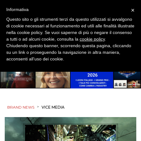
×
Informativa
SPONSOR
Questo sito o gli strumenti terzi da questo utilizzati si avvalgono
di cookie necessari al funzionamento ed utili alle finalità illustrate
DESIGN
nella cookie policy. Se vuoi saperne di più o negare il consenso
a tutti o ad alcuni cookie, consulta la
cookie policy
.
EVENTI
Chiudendo questo banner, scorrendo questa pagina, cliccando
su un link o proseguendo la navigazione in altra maniera,
MOBILE
acconsenti all’uso dei cookie.
PROMOZIONI
PRODOTTI
>
BRAND NEWS
VICE MEDIA
PUNTI VENDITA
CSR