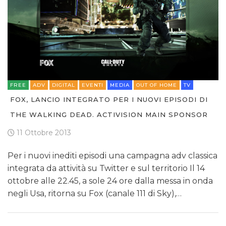
STRATEGIE
CINEMA
DIGITALE
FREE
ADV
DIGITAL
EVENTI
MEDIA
OUT OF HOME
TV
FOX, LANCIO INTEGRATO PER I NUOVI EPISODI DI
EDITORIA
THE WALKING DEAD. ACTIVISION MAIN SPONSOR
ESTERNA
11 Ottobre 2013
RADIO / AUDIO
Per i nuovi inediti episodi una campagna adv classica
integrata da attività su Twitter e sul territorio Il 14
TV
ottobre alle 22.45, a sole 24 ore dalla messa in onda
negli Usa, ritorna su Fox (canale 111 di Sky),…