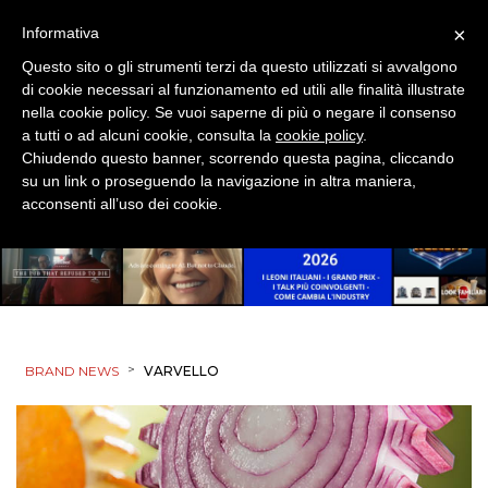
ESTERNA
×
Informativa
Questo sito o gli strumenti terzi da questo utilizzati si avvalgono
RADIO / AUDIO
di cookie necessari al funzionamento ed utili alle finalità illustrate
nella cookie policy. Se vuoi saperne di più o negare il consenso
TV
a tutti o ad alcuni cookie, consulta la
cookie policy
.
Chiudendo questo banner, scorrendo questa pagina, cliccando
su un link o proseguendo la navigazione in altra maniera,
acconsenti all’uso dei cookie.
DATI
RICERCHE
>
BRAND NEWS
VARVELLO
PREVISIONI/SCENARI
NORMATIVE