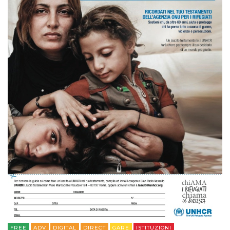
FREE
ADV
DIGITAL
DIRECT
GARE
ISTITUZIONI