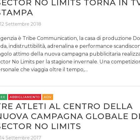
SECTOR NO LIMITS TORNA IN T
STAMPA
12 Settembre 2018
agenzia è Tribe Communication, la casa di produzione D
ida, indistruttibilità, adrenalina e performance scandisco
ngolo attimo della nuova campagna pubblicitaria realizz
ctor No Limits per la stagione invernale. Una competizio
rsonale che viaggia oltre il tempo,…
REE
ABBIGLIAMENTO
ADV
TRE ATLETI AL CENTRO DELLA
NUOVA CAMPAGNA GLOBALE D
SECTOR NO LIMITS
14 Settembre 2017