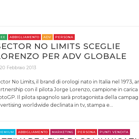
REE
ABBIGLIAMENTO
ADV
PERSONA
SECTOR NO LIMITS SCEGLIE
LORENZO PER ADV GLOBALE
20 Febbraio 2013
ctor No Limits, il brand di orologi nato in Italia nel 1973, 
rtnership con il pilota Jorge Lorenzo, campione in carica
toGP. Il pilota spagnolo sarà protagonista della campa
vertising worldwide declinata in tv, stampa e…
REMIUM
ABBIGLIAMENTO
MARKETING
PERSONA
PUNTI VENDITA