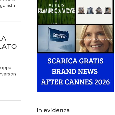
agonista
LA
LATO
Gruppo
onversion
In evidenza