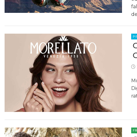
fa
de
P
Mo
Di
ra
F