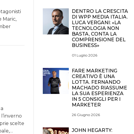
DENTRO LA CRESCITA
otagonisti
DI WPP MEDIA ITALIA.
 Maric,
LUCA VERGANI: «LA
imber
TECNOLOGIA NON
BASTA, CONTA LA
COMPRENSIONE DEL
BUSINESS»
01 Luglio 2026
FARE MARKETING
CREATIVO È UNA
LOTTA. FERNANDO
MACHADO RIASSUME
LA SUA ESPERIENZA
IN 5 CONSIGLI PER I
MARKETER
da
26 Giugno 2026
 l’inverno
prie scelte
JOHN HEGARTY:
bale,…