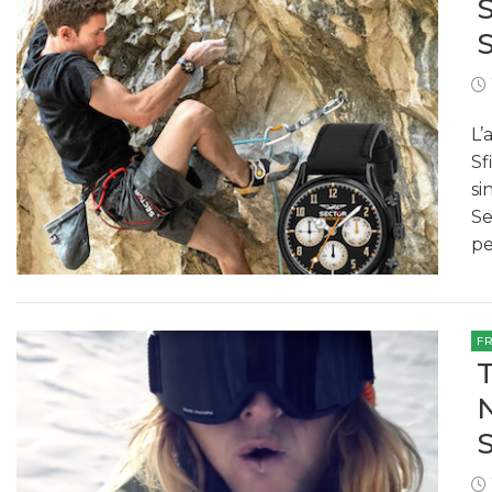
L’
Sf
si
Se
pe
F