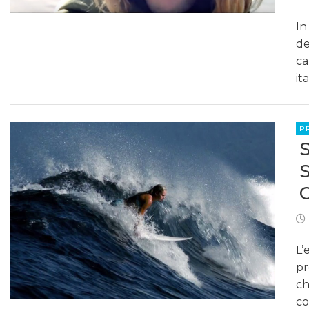
In
de
ca
it
P
L’
pr
ch
co