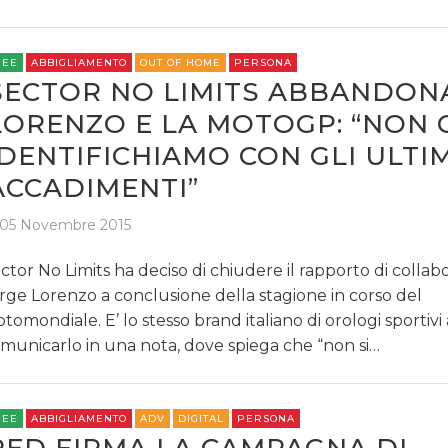
REE
ABBIGLIAMENTO
OUT OF HOME
PERSONA
SECTOR NO LIMITS ABBANDON
LORENZO E LA MOTOGP: “NON C
IDENTIFICHIAMO CON GLI ULTIM
ACCADIMENTI”
05 Novembre 2015
ctor No Limits ha deciso di chiudere il rapporto di collab
rge Lorenzo a conclusione della stagione in corso del
tomondiale. E’ lo stesso brand italiano di orologi sportivi 
municarlo in una nota, dove spiega che “non si…
REE
ABBIGLIAMENTO
ADV
DIGITAL
PERSONA
RED FIRMA LA CAMPAGNA DI