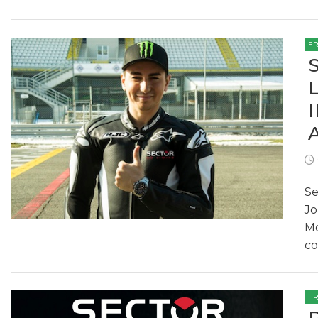
F
Se
Jo
Mo
co
F