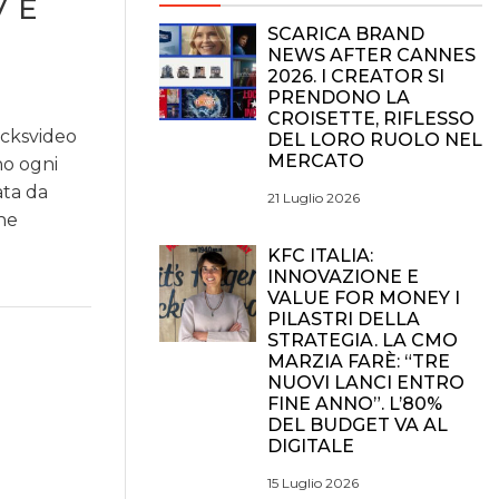
V E
SCARICA BRAND
NEWS AFTER CANNES
2026. I CREATOR SI
PRENDONO LA
CROISETTE, RIFLESSO
ocksvideo
DEL LORO RUOLO NEL
MERCATO
no ogni
ata da
21 Luglio 2026
ne
KFC ITALIA:
INNOVAZIONE E
VALUE FOR MONEY I
PILASTRI DELLA
STRATEGIA. LA CMO
MARZIA FARÈ: “TRE
NUOVI LANCI ENTRO
FINE ANNO”. L’80%
I
DEL BUDGET VA AL
DIGITALE
15 Luglio 2026