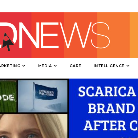
DATI
RICERCHE
PREVISIONI/SCENARI
ARKETING
MEDIA
GARE
INTELLIGENCE
NORMATIVE
TREND
CASE HISTORY
OPINIONI