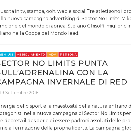
 uscita in tv, stampa, ooh. web e social Tre atleti sono i pr
lla nuova campagna advertising di Sector No Limits. Mike
mpione del mondo di apnea, Stefano Ghisolfi, miglior cl
aliano nella Coppa del Mondo lead…
REMIUM
ABBIGLIAMENTO
ADV
PERSONA
SECTOR NO LIMITS PUNTA
SULL’ADRENALINA CON LA
CAMPAGNA INVERNALE DI RED
19 Settembre 2016
energia dello sport e la maestosità della natura entrano 
otagonisti nella nuova campagna di Sector No Limits per
e decreta il desiderio di essere padroni assoluti delle pro
me affermazione della propria libertà. La campagna glo