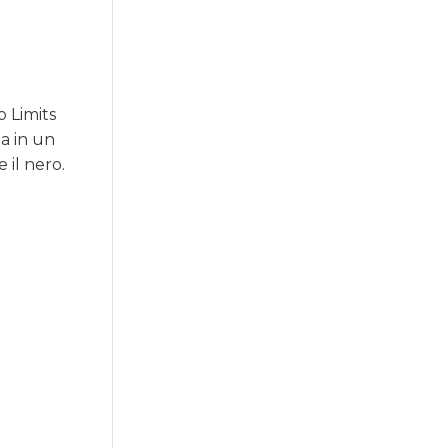
 Limits
a in un
 il nero.