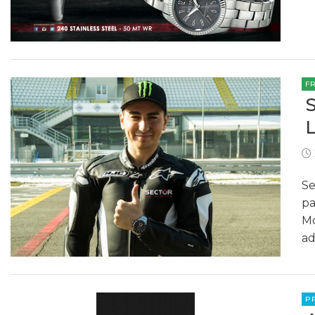
F
Se
pa
Mo
ad
P