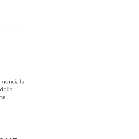
annuncia la
 della
gna