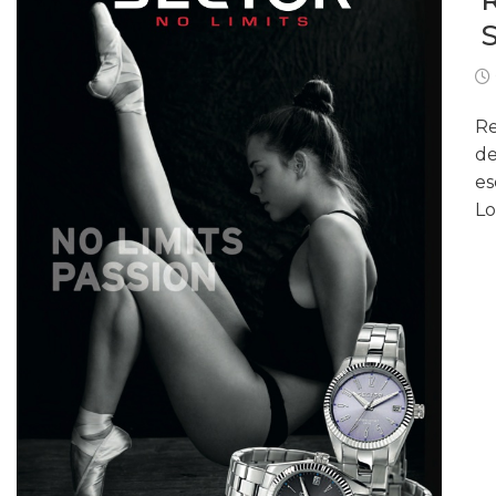
Re
de
es
Lo