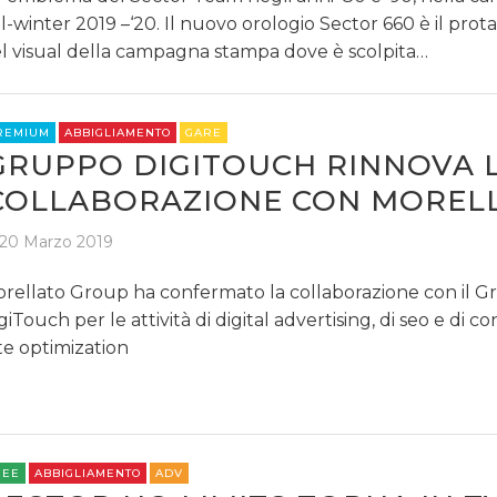
ll-winter 2019 –‘20. Il nuovo orologio Sector 660 è il prot
l visual della campagna stampa dove è scolpita…
REMIUM
ABBIGLIAMENTO
GARE
GRUPPO DIGITOUCH RINNOVA 
COLLABORAZIONE CON MOREL
20 Marzo 2019
rellato Group ha confermato la collaborazione con il 
giTouch per le attività di digital advertising, di seo e di c
te optimization
REE
ABBIGLIAMENTO
ADV