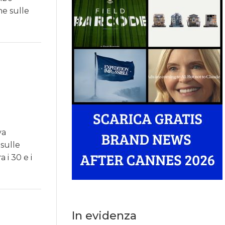
ne sulle
va
 sulle
 i 30 e i
In evidenza