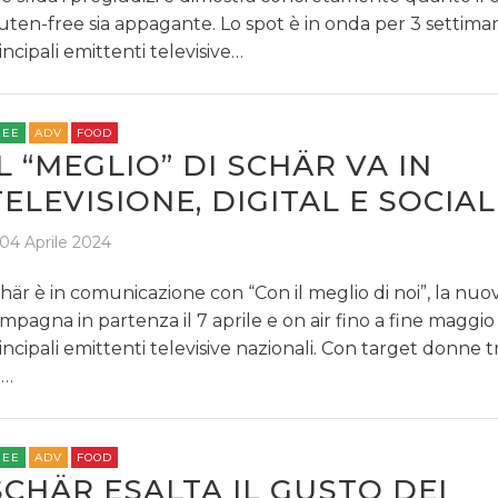
uten-free sia appagante. Lo spot è in onda per 3 settima
incipali emittenti televisive…
REE
ADV
FOOD
IL “MEGLIO” DI SCHÄR VA IN
TELEVISIONE, DIGITAL E SOCIAL
04 Aprile 2024
här è in comunicazione con “Con il meglio di noi”, la nuo
mpagna in partenza il 7 aprile e on air fino a fine maggio
incipali emittenti televisive nazionali. Con target donne tra
0…
REE
ADV
FOOD
SCHÄR ESALTA IL GUSTO DEI