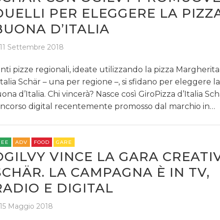
DUELLI PER ELEGGERE LA PIZZA
BUONA D’ITALIA
11 Settembre 2018
nti pizze regionali, ideate utilizzando la pizza Margherit
Italia Schär – una per regione –, si sfidano per eleggere l
ona d’Italia. Chi vincerà? Nasce così GiroPizza d’Italia Schä
ncorso digital recentemente promosso dal marchio in…
REE
ADV
FOOD
GARE
OGILVY VINCE LA GARA CREATIV
SCHÄR. LA CAMPAGNA È IN TV,
RADIO E DIGITAL
15 Maggio 2018