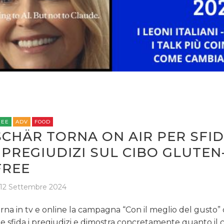
REE
ADV
FOOD
SCHÄR TORNA ON AIR PER SFI
I PREGIUDIZI SUL CIBO GLUTEN
FREE
12 Settembre 2024
rna in tv e online la campagna “Con il meglio del gusto” 
e sfida i pregiudizi e dimostra concretamente quanto il 