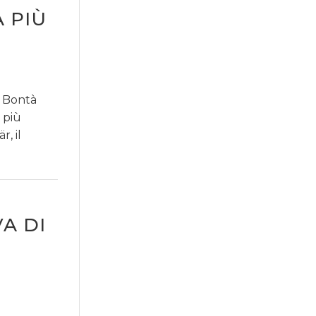
 PIÙ
a Bontà
a più
r, il
A DI