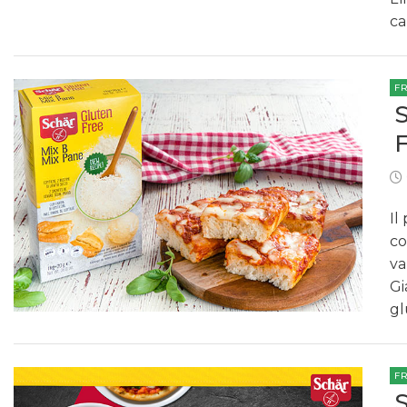
ca
F
Il
co
va
Gi
gl
F