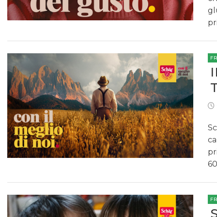
gl
pr
F
Sc
ca
pr
6
F