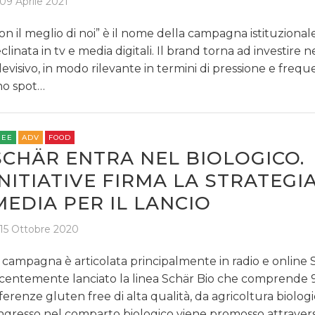
09 Aprile 2021
on il meglio di noi” è il nome della campagna istituzional
clinata in tv e media digitali. Il brand torna ad investire n
levisivo, in modo rilevante in termini di pressione e freq
o spot…
REE
ADV
FOOD
SCHÄR ENTRA NEL BIOLOGICO.
INITIATIVE FIRMA LA STRATEGI
MEDIA PER IL LANCIO
15 Ottobre 2020
 campagna è articolata principalmente in radio e online 
centemente lanciato la linea Schär Bio che comprende 
ferenze gluten free di alta qualità, da agricoltura biologi
ingresso nel comparto biologico viene promosso attraver