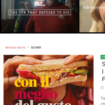
>
BRAND NEWS
SCHÄR
F
To
ch