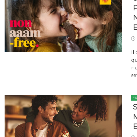
Il
qu
nu
se
F