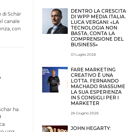
DENTRO LA CRESCITA
e di Schär
DI WPP MEDIA ITALIA.
el canale
LUCA VERGANI: «LA
TECNOLOGIA NON
uenza, con
BASTA, CONTA LA
COMPRENSIONE DEL
BUSINESS»
01 Luglio 2026
FARE MARKETING
A
CREATIVO È UNA
LOTTA. FERNANDO
MACHADO RIASSUME
LA SUA ESPERIENZA
IN 5 CONSIGLI PER I
MARKETER
Schär ha
26 Giugno 2026
9
ca.
JOHN HEGARTY:
so una