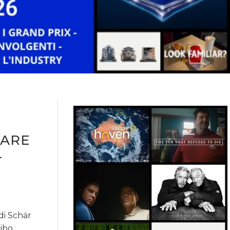
DARE
-
di Schär
cibo