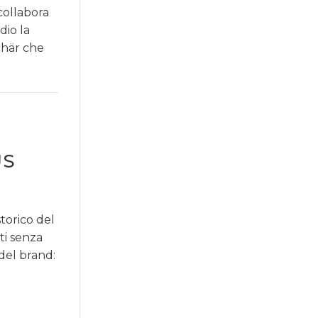
collabora
dio la
chär che
A
US
torico del
ti senza
 del brand: