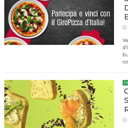
Ve
d’
bu
co
F