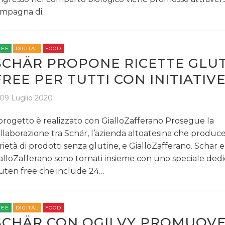
mpagna di…
REE
DIGITAL
FOOD
SCHÄR PROPONE RICETTE GLU
FREE PER TUTTI CON INITIATIV
09 Luglio 2020
 progetto è realizzato con GialloZafferano Prosegue la
llaborazione tra Schär, l’azienda altoatesina che produc
rietà di prodotti senza glutine, e GialloZafferano. Schär e
alloZafferano sono tornati insieme con uno speciale dedi
uten free che include 24…
REE
DIGITAL
FOOD
SCHÄR CON OGILVY PROMUOV