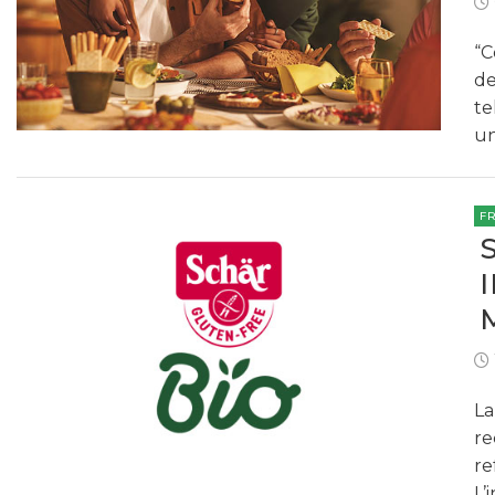
“C
de
te
un
F
La
re
re
L’