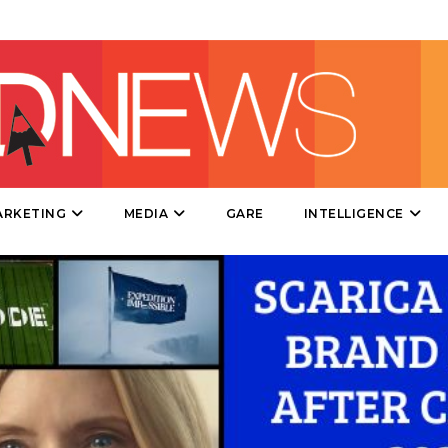
DATI
RICERCHE
ARKETING
MEDIA
GARE
INTELLIGENCE
PREVISIONI/SCENARI
NORMATIVE
TREND
CASE HISTORY
OPINIONI