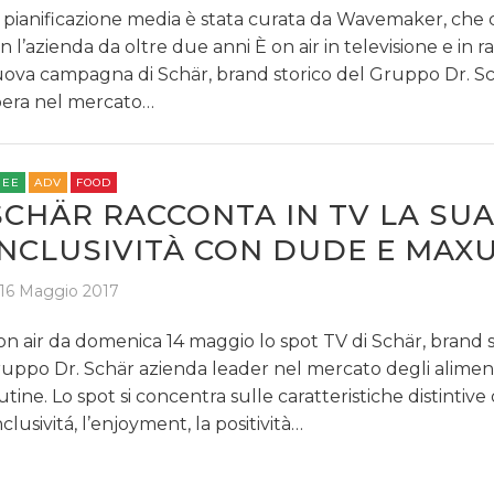
 pianificazione media è stata curata da Wavemaker, che 
n l’azienda da oltre due anni È on air in televisione e in ra
ova campagna di Schär, brand storico del Gruppo Dr. S
era nel mercato…
REE
ADV
FOOD
SCHÄR RACCONTA IN TV LA SU
INCLUSIVITÀ CON DUDE E MAX
16 Maggio 2017
on air da domenica 14 maggio lo spot TV di Schär, brand s
uppo Dr. Schär azienda leader nel mercato degli alimen
utine. Lo spot si concentra sulle caratteristiche distintive
inclusivitá, l’enjoyment, la positività…