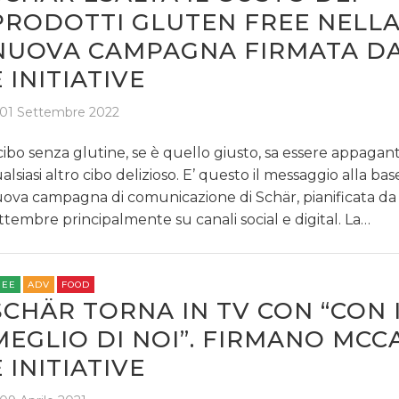
PRODOTTI GLUTEN FREE NELL
NUOVA CAMPAGNA FIRMATA DA
E INITIATIVE
01 Settembre 2022
 cibo senza glutine, se è quello giusto, sa essere appaga
alsiasi altro cibo delizioso. E’ questo il messaggio alla bas
ova campagna di comunicazione di Schär, pianificata da
ttembre principalmente su canali social e digital. La…
REE
ADV
FOOD
SCHÄR TORNA IN TV CON “CON 
MEGLIO DI NOI”. FIRMANO MC
E INITIATIVE