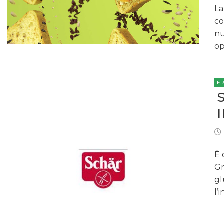
La
co
nu
op
F
È 
Gr
gl
l’