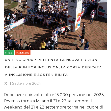
TV
DATI
FREE
AGENZIE
RICERCHE
UNITING GROUP PRESENTA LA NUOVA EDIZIONE
PREVISIONI/SCENARI
DELLA RUN FOR INCLUSION, LA CORSA DEDICATA
A INCLUSIONE E SOSTENIBILITÀ
NORMATIVE
11 Settembre 2024
TREND
Dopo aver coinvolto oltre 15.000 persone nel 2023,
CASE HISTORY
l’evento torna a Milano il 21 e 22 settembre Il
weekend del 21 e 22 settembre torna nel cuore di