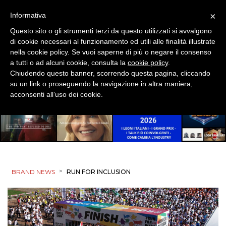
×
Informativa
PUNTI VENDITA
Questo sito o gli strumenti terzi da questo utilizzati si avvalgono
di cookie necessari al funzionamento ed utili alle finalità illustrate
CSR
nella cookie policy. Se vuoi saperne di più o negare il consenso
a tutti o ad alcuni cookie, consulta la
cookie policy
.
STRATEGIE
Chiudendo questo banner, scorrendo questa pagina, cliccando
su un link o proseguendo la navigazione in altra maniera,
acconsenti all’uso dei cookie.
CINEMA
DIGITALE
EDITORIA
>
BRAND NEWS
RUN FOR INCLUSION
ESTERNA
RADIO / AUDIO