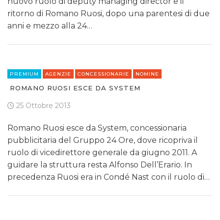
nuovo ruolo di deputy managing director e il
ritorno di Romano Ruosi, dopo una parentesi di due
anni e mezzo alla 24…
PREMIUM
AGENZIE
CONCESSIONARIE
NOMINE
ROMANO RUOSI ESCE DA SYSTEM
25 Ottobre 2013
Romano Ruosi esce da System, concessionaria
pubblicitaria del Gruppo 24 Ore, dove ricopriva il
ruolo di vicedirettore generale da giugno 2011. A
guidare la struttura resta Alfonso Dell’Erario. In
precedenza Ruosi era in Condé Nast con il ruolo di…