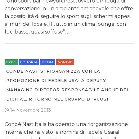
“Uno sport bar newyorchese, ovvero un luogo di
conversazione in un ambiente amichevole che offre
la possibilità di seguire lo sport sugli schermi appesi
ai muri del locale. Il tutto in un clima lounge, con
luci basse, quasi soffuse”. …
FREE
EDITORIA
MEDIA
NOMINE
CONDÈ NAST SI RIORGANIZZA CON LA
PROMOZIONE DI FEDELE USAI A DEPUTY
MANAGING DIRECTOR RESPONSABILE ANCHE DEL
DIGITAL. RITORNO NEL GRUPPO DI RUOSI
14 Novembre 2013
Condè Nast Italia ha operato una riorganizzazione
interna che ha visto la nomina di Fedele Usai al