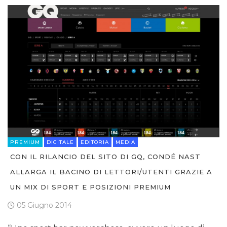
PREMIUM
DIGITALE
EDITORIA
MEDIA
CON IL RILANCIO DEL SITO DI GQ, CONDÉ NAST
ALLARGA IL BACINO DI LETTORI/UTENTI GRAZIE A
UN MIX DI SPORT E POSIZIONI PREMIUM
05 Giugno 2014