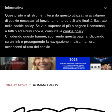
EDITORIA
×
Informativa
ESTERNA
Questo sito o gli strumenti terzi da questo utilizzati si avvalgono
di cookie necessari al funzionamento ed utili alle finalità illustrate
nella cookie policy. Se vuoi saperne di più o negare il consenso
RADIO / AUDIO
a tutti o ad alcuni cookie, consulta la
cookie policy
.
Chiudendo questo banner, scorrendo questa pagina, cliccando
TV
su un link o proseguendo la navigazione in altra maniera,
acconsenti all’uso dei cookie.
DATI
>
BRAND NEWS
ROMANO RUOSI
RICERCHE
PREVISIONI/SCENARI
NORMATIVE