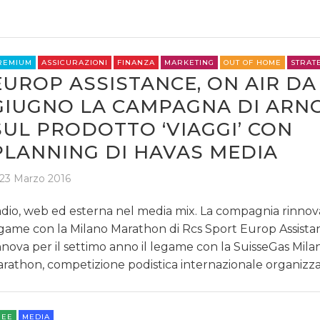
REMIUM
ASSICURAZIONI
FINANZA
MARKETING
OUT OF HOME
STRAT
EUROP ASSISTANCE, ON AIR DA
GIUGNO LA CAMPAGNA DI ARN
SUL PRODOTTO ‘VIAGGI’ CON
PLANNING DI HAVAS MEDIA
23 Marzo 2016
dio, web ed esterna nel media mix. La compagnia rinnova
game con la Milano Marathon di Rcs Sport Europ Assistan
nnova per il settimo anno il legame con la SuisseGas Mila
rathon, competizione podistica internazionale organizz
REE
MEDIA