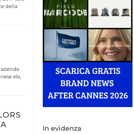
ce della
e aziende
nese eki,
LORS
 A
In evidenza