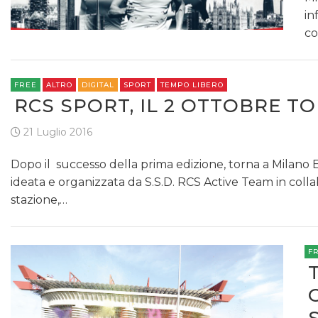
in
co
FREE
ALTRO
DIGITAL
SPORT
TEMPO LIBERO
RCS SPORT, IL 2 OTTOBRE T
21 Luglio 2016
Dopo il successo della prima edizione, torna a Milano E
ideata e organizzata da S.S.D. RCS Active Team in coll
stazione,…
F