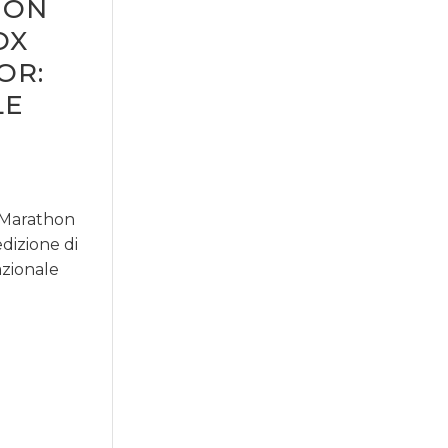
HON
OX
OR:
LE
l Marathon
edizione di
azionale