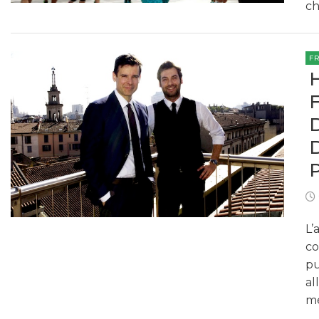
ch
F
L’
co
pu
al
me