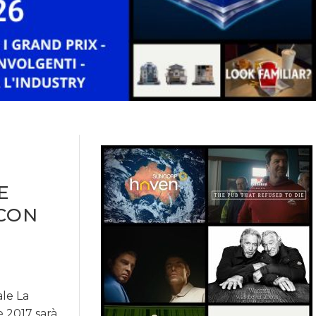
E
 CON
ale La
e 2017 sarà