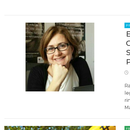
P
Ra
le
ri
Ma
F