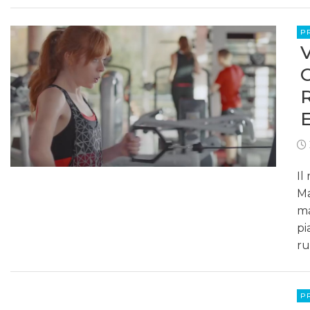
P
Il
Ma
ma
pi
ru
P