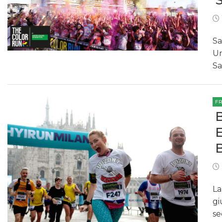
Sa
Un
Sa
F
La
gi
se