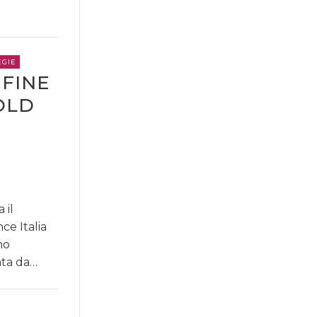
EGIE
 FINE
OLD
 il
ce Italia
no
ata da…