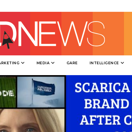
DATI
RICERCHE
PREVISIONI/SCENARI
ARKETING
MEDIA
GARE
INTELLIGENCE
NORMATIVE
TREND
CASE HISTORY
OPINIONI