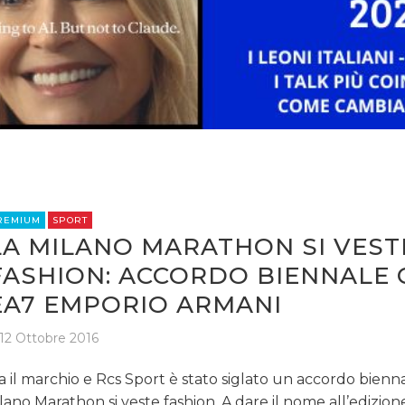
REMIUM
SPORT
LA MILANO MARATHON SI VEST
FASHION: ACCORDO BIENNALE
EA7 EMPORIO ARMANI
12 Ottobre 2016
a il marchio e Rcs Sport è stato siglato un accordo bienn
lano Marathon si veste fashion. A dare il nome all’edizion