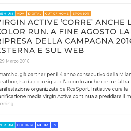
REMIUM
ADV
DIGITAL
OUT OF HOME
SPONSOR
VIRGIN ACTIVE ‘CORRE’ ANCHE 
COLOR RUN. A FINE AGOSTO LA
RIPRESA DELLA CAMPAGNA 2016
ESTERNA E SUL WEB
29 Marzo 2016
 marchio, già partner per il 4 anno consecutivo della Mila
rathon, ha da poco siglato l’accordo anche con un’altra
nifestazione organizzata da Rcs Sport. Initiative cura la
anificazione media Virgin Active continua a presidiare il
nning…
REMIUM
EDITORIA
MEDIA
TV