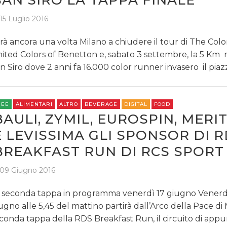
SAN SIRO LA TAPPA FINALE
15 Luglio 2016
rà ancora una volta Milano a chiudere il tour di The Col
ited Colors of Benetton e, sabato 3 settembre, la 5 Km r
n Siro dove 2 anni fa 16.000 color runner invasero il pia
REE
ALIMENTARI
ALTRO
BEVERAGE
DIGITAL
FOOD
BAULI, ZYMIL, EUROSPIN, MERI
E LEVISSIMA GLI SPONSOR DI 
BREAKFAST RUN DI RCS SPORT
09 Giugno 2016
 seconda tappa in programma venerdì 17 giugno Venerd
ugno alle 5,45 del mattino partirà dall’Arco della Pace di 
conda tappa della RDS Breakfast Run, il circuito di app