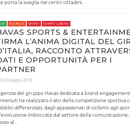
e porta la sveglia nei centri cittadini…
REE
AGENZIE
SPORT
TEMPO LIBERO
HAVAS SPORTS & ENTERTAINM
FIRMA L’ANIMA DIGITAL DEL GI
D’ITALIA, RACCONTO ATTRAVER
DATI E OPPORTUNITÀ PER I
PARTNER
06 Maggio 2016
agenzia del gruppo Havas dedicata a brand engagement
ntenuti ha realizzato il sito della competizione sportiva 
bblici differenziati, dagli appassionati di ciclismo agli spo
l’evoluzione imboccata dal settore della comunicazione,
sso al…