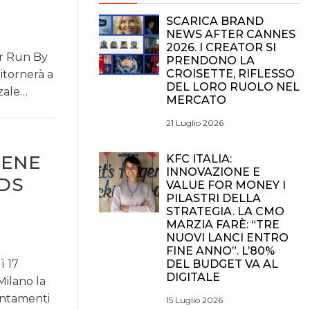
SCARICA BRAND
NEWS AFTER CANNES
2026. I CREATOR SI
or Run By
PRENDONO LA
CROISETTE, RIFLESSO
itornerà a
DEL LORO RUOLO NEL
zzale…
MERCATO
21 Luglio 2026
TENE
KFC ITALIA:
INNOVAZIONE E
RDS
VALUE FOR MONEY I
PILASTRI DELLA
STRATEGIA. LA CMO
MARZIA FARÈ: “TRE
NUOVI LANCI ENTRO
FINE ANNO”. L’80%
ì 17
DEL BUDGET VA AL
DIGITALE
Milano la
untamenti
15 Luglio 2026