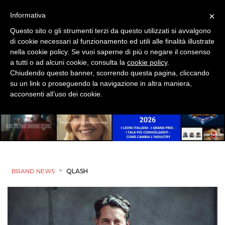
EDITORIA
×
Informativa
Questo sito o gli strumenti terzi da questo utilizzati si avvalgono
ESTERNA
di cookie necessari al funzionamento ed utili alle finalità illustrate
nella cookie policy. Se vuoi saperne di più o negare il consenso
RADIO / AUDIO
a tutti o ad alcuni cookie, consulta la
cookie policy
.
Chiudendo questo banner, scorrendo questa pagina, cliccando
TV
su un link o proseguendo la navigazione in altra maniera,
acconsenti all’uso dei cookie.
DATI
>
BRAND NEWS
QLASH
RICERCHE
PREVISIONI/SCENARI