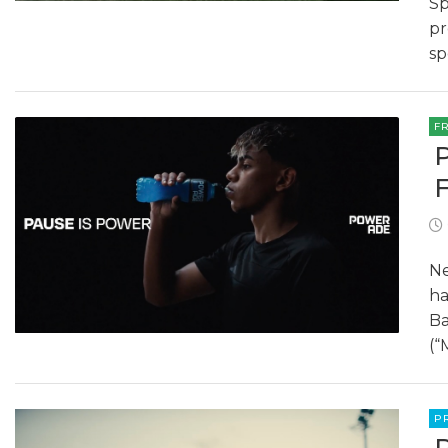
Sp
pr
sp
F
Ne
ha
Ba
(“
P