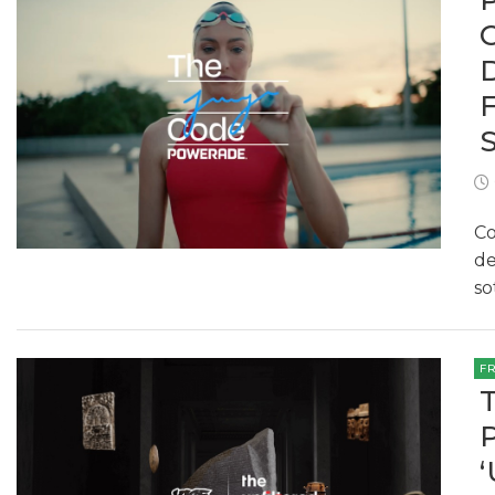
Co
de
so
F