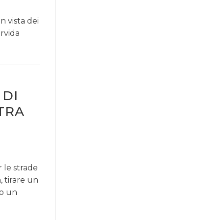
 vista dei
ervida
 DI
TRA
 le strade
, tirare un
no un