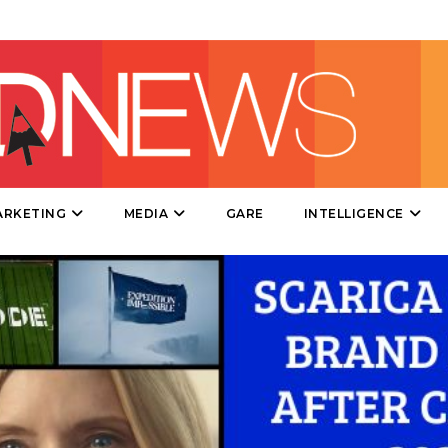
RADIO / AUDIO
TV
ARKETING
MEDIA
GARE
INTELLIGENCE
DATI
RICERCHE
PREVISIONI/SCENARI
NORMATIVE
TREND