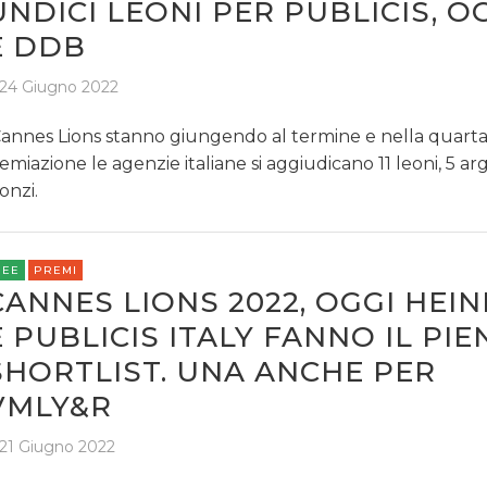
UNDICI LEONI PER PUBLICIS, O
E DDB
24 Giugno 2022
Cannes Lions stanno giungendo al termine e nella quarta 
emiazione le agenzie italiane si aggiudicano 11 leoni, 5 arg
onzi.
REE
PREMI
CANNES LIONS 2022, OGGI HEI
E PUBLICIS ITALY FANNO IL PIE
SHORTLIST. UNA ANCHE PER
VMLY&R
21 Giugno 2022