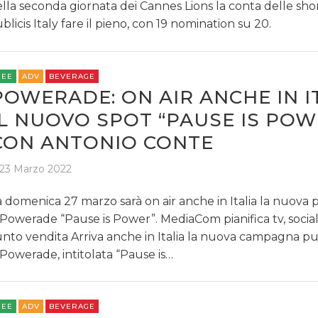
lla seconda giornata dei Cannes Lions la conta delle shor
blicis Italy fare il pieno, con 19 nomination su 20.
REE
ADV
BEVERAGE
POWERADE: ON AIR ANCHE IN I
IL NUOVO SPOT “PAUSE IS POW
CON ANTONIO CONTE
23 Marzo 2022
 domenica 27 marzo sarà on air anche in Italia la nuova 
 Powerade “Pause is Power”. MediaCom pianifica tv, social,
nto vendita Arriva anche in Italia la nuova campagna pub
 Powerade, intitolata “Pause is…
REE
ADV
BEVERAGE