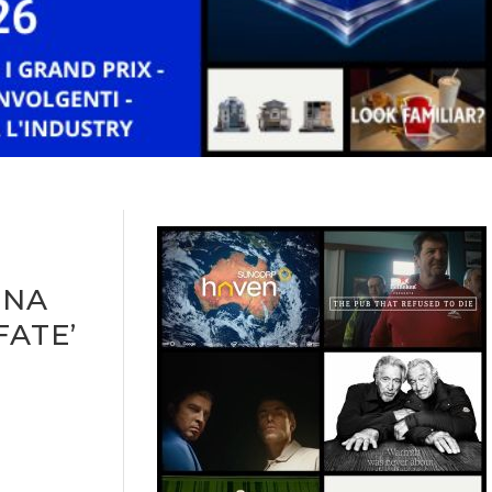
GNA
FATE’
N