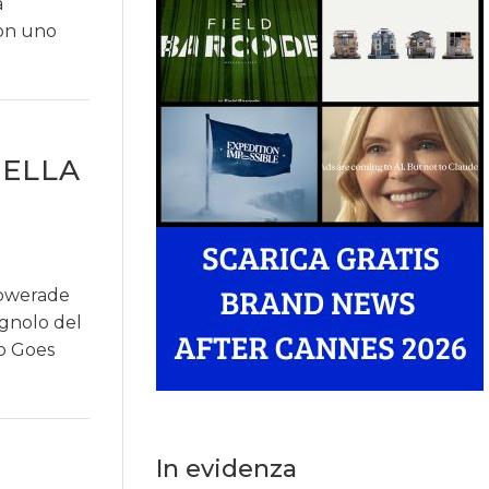
a
con uno
DELLA
Powerade
agnolo del
go Goes
In evidenza