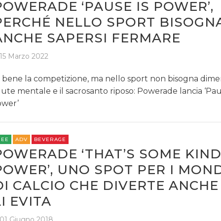
POWERADE ‘PAUSE IS POWER’,
PERCHÉ NELLO SPORT BISOGN
ANCHE SAPERSI FERMARE
15 Marzo 2022
 bene la competizione, ma nello sport non bisogna dimen
lute mentale e il sacrosanto riposo: Powerade lancia ‘Pau
wer’
REE
ADV
BEVERAGE
POWERADE ‘THAT’S SOME KIND
POWER’, UNO SPOT PER I MOND
DI CALCIO CHE DIVERTE ANCHE
LI EVITA
01 Giugno 2018