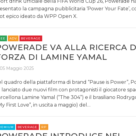
ort drink ufficiale della FIFA World Cup 26, Powerade h
esentato la campagna pubblicitaria ‘Power Your Fate’, 
ot epico ideato da WPP Open X.
REE
ADV
BEVERAGE
POWERADE VA ALLA RICERCA 
FORZA DI LAMINE YAMAL
05 Maggio 2025
l quadro della piattaforma di brand “Pause is Power”, 
 lanciato due nuovi film con protagonisti il giocatore sp
rcellona Lamine Yamal (“The 304”) e il brasiliano Rodry
My First Love”, in uscita a maggio) del…
REMIUM
BEVERAGE
RP