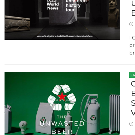
I 
pr
br
F