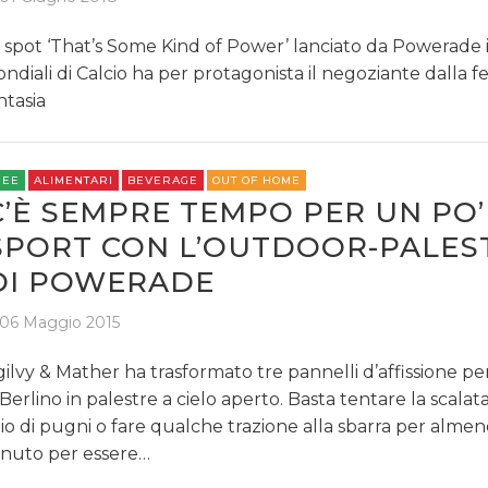
 spot ‘That’s Some Kind of Power’ lanciato da Powerade in
ndiali di Calcio ha per protagonista il negoziante dalla f
ntasia
REE
ALIMENTARI
BEVERAGE
OUT OF HOME
C’È SEMPRE TEMPO PER UN PO’
SPORT CON L’OUTDOOR-PALES
DI POWERADE
06 Maggio 2015
ilvy & Mather ha trasformato tre pannelli d’affissione per
 Berlino in palestre a cielo aperto. Basta tentare la scalata
io di pugni o fare qualche trazione alla sbarra per alme
nuto per essere…