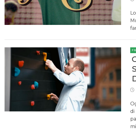
Lo
Mo
fa
F
Og
di
pa
mi