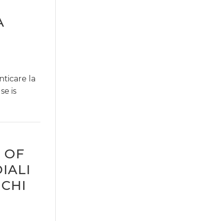
A
ticare la
se is
 OF
IALI
 CHI