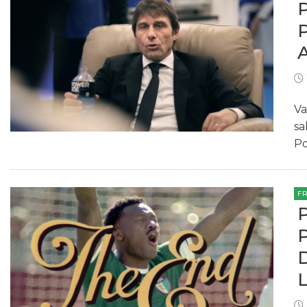
Va
sa
Po
F