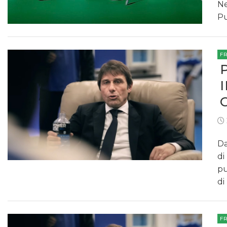
Ne
Pu
F
Da
di
pu
di
F