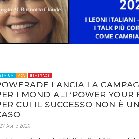
CASE HISTORY
OPINIONI
REMIUM
ADV
BEVERAGE
POWERADE LANCIA LA CAMPA
PER I MONDIALI ‘POWER YOUR 
PER CUI IL SUCCESSO NON È U
CASO
27 Aprile 2026