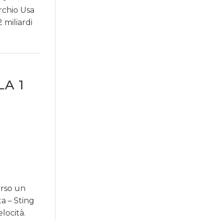
rchio Usa
 miliardi
A 1
erso un
a – Sting
locità.