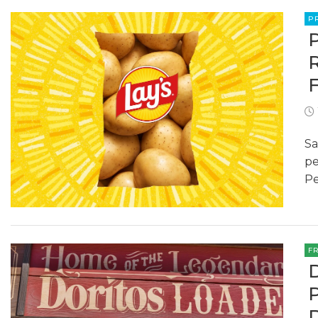
P
Sa
pe
Pe
F