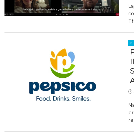
La
co
Th
P
Na
pr
re