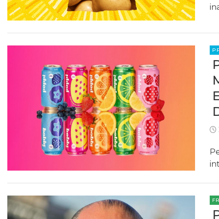
in
P
Pe
in
F