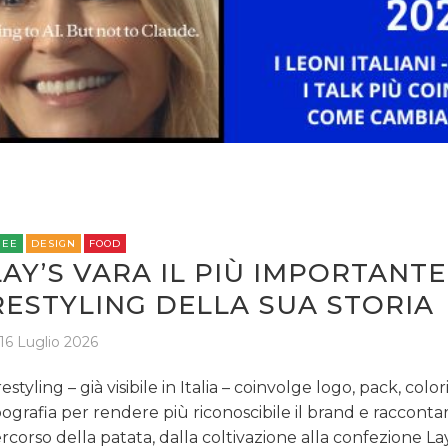
OPINIONI
REE
DESIGN
FOOD
LAY’S VARA IL PIÙ IMPORTANTE
RESTYLING DELLA SUA STORIA
16 Luglio 2026
 restyling – già visibile in Italia – coinvolge logo, pack, color
pografia per rendere più riconoscibile il brand e raccontar
rcorso della patata, dalla coltivazione alla confezione Lay