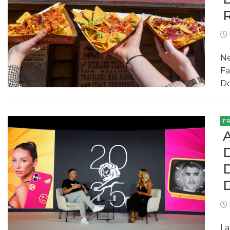
Ne
Fa
Do
F
La