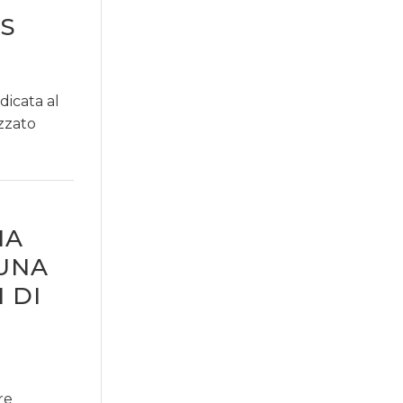
PS
dicata al
zzato
HA
UNA
 DI
re