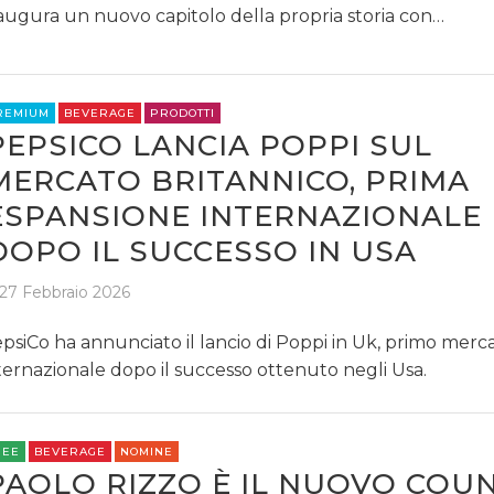
augura un nuovo capitolo della propria storia con…
REMIUM
BEVERAGE
PRODOTTI
PEPSICO LANCIA POPPI SUL
MERCATO BRITANNICO, PRIMA
ESPANSIONE INTERNAZIONALE
DOPO IL SUCCESSO IN USA
27 Febbraio 2026
psiCo ha annunciato il lancio di Poppi in Uk, primo merc
ternazionale dopo il successo ottenuto negli Usa.
REE
BEVERAGE
NOMINE
PAOLO RIZZO È IL NUOVO COU