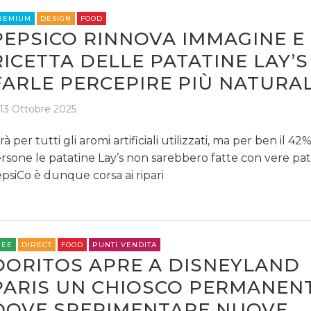
REMIUM
DESIGN
FOOD
PEPSICO RINNOVA IMMAGINE E
RICETTA DELLE PATATINE LAY’S
FARLE PERCEPIRE PIÙ NATURAL
13 Ottobre 2025
rà per tutti gli aromi artificiali utilizzati, ma per ben il 42
rsone le patatine Lay’s non sarebbero fatte con vere pat
psiCo è dunque corsa ai ripari
REE
DIRECT
FOOD
PUNTI VENDITA
DORITOS APRE A DISNEYLAND
PARIS UN CHIOSCO PERMANEN
DOVE SPERIMENTARE NUOVE