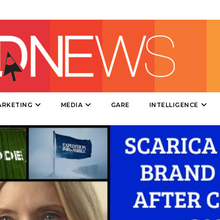
TV
DATI
ARKETING
MEDIA
GARE
INTELLIGENCE
RICERCHE
PREVISIONI/SCENARI
NORMATIVE
TREND
CASE HISTORY