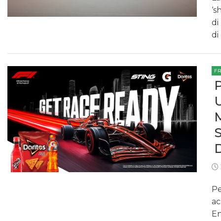
‘s
di
di
F
Pe
ac
En