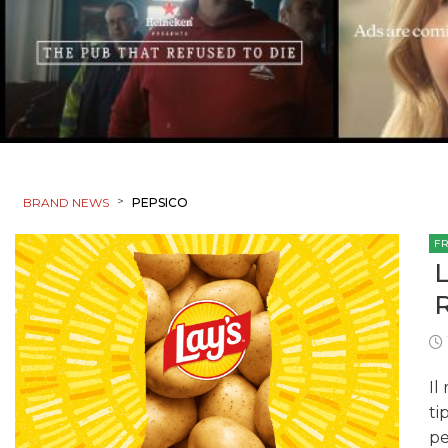
>
BRAND NEWS
PEPSICO
F
Il
ti
pe