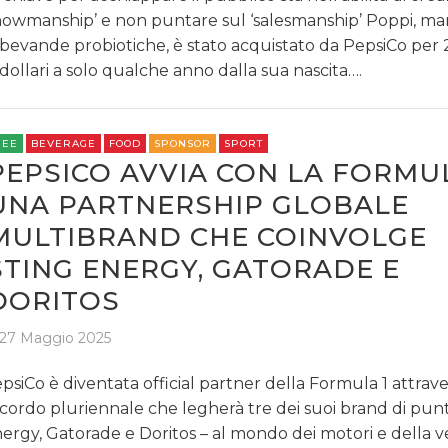
howmanship’ e non puntare sul ‘salesmanship’ Poppi, ma
 bevande probiotiche, è stato acquistato da PepsiCo per 2
 dollari a solo qualche anno dalla sua nascita….
REE
BEVERAGE
FOOD
SPONSOR
SPORT
PEPSICO AVVIA CON LA FORMUL
UNA PARTNERSHIP GLOBALE
MULTIBRAND CHE COINVOLGE
STING ENERGY, GATORADE E
DORITOS
27 Maggio 2025
psiCo è diventata official partner della Formula 1 attrav
cordo pluriennale che legherà tre dei suoi brand di punt
ergy, Gatorade e Doritos – al mondo dei motori e della ve