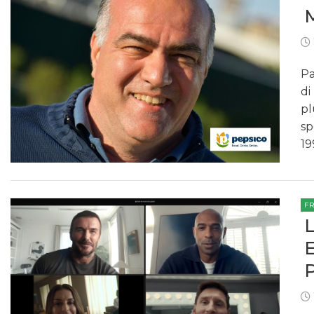
Pa
di
pl
sp
19
F