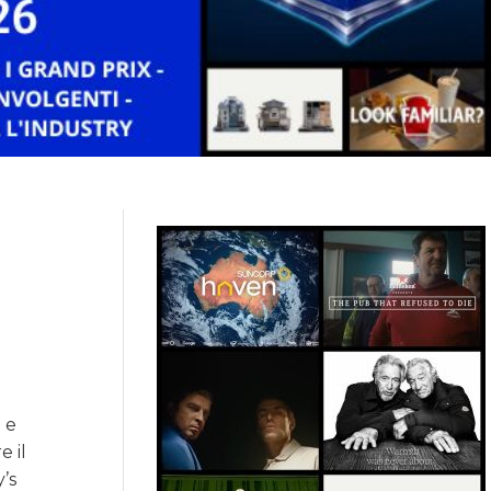
i e
e il
’s