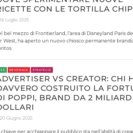
RICETTE CON LE TORTILLA CHI
16 Luglio 2025
l bel mezzo di Frontierland, l’area di Disneyland Paris de
r West, ha aperto un nuovo chiosco permanente brandi
ritos.
REE
BEVERAGE
STRATEGIE
ADVERTISER VS CREATOR: CHI 
DAVVERO COSTRUITO LA FORT
DI POPPI, BRAND DA 2 MILIARDI
DOLLARI
20 Giugno 2025
 chiave per acchiappare il pubblico sta nell’abilità di crea