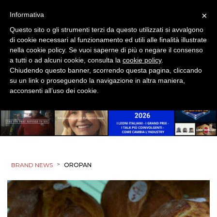
SPONSOR
×
Informativa
DESIGN
Questo sito o gli strumenti terzi da questo utilizzati si avvalgono
di cookie necessari al funzionamento ed utili alle finalità illustrate
EVENTI
nella cookie policy. Se vuoi saperne di più o negare il consenso
a tutti o ad alcuni cookie, consulta la
cookie policy
.
MOBILE
Chiudendo questo banner, scorrendo questa pagina, cliccando
su un link o proseguendo la navigazione in altra maniera,
acconsenti all’uso dei cookie.
PROMOZIONI
PRODOTTI
PUNTI VENDITA
>
BRAND NEWS
OROPAN
CSR
STRATEGIE