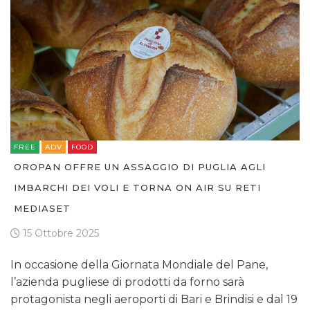
CINEMA
DIGITALE
EDITORIA
FREE
ADV
FOOD
ESTERNA
OROPAN OFFRE UN ASSAGGIO DI PUGLIA AGLI
RADIO / AUDIO
IMBARCHI DEI VOLI E TORNA ON AIR SU RETI
MEDIASET
TV
15 Ottobre 2025
In occasione della Giornata Mondiale del Pane,
l’azienda pugliese di prodotti da forno sarà
protagonista negli aeroporti di Bari e Brindisi e dal 19