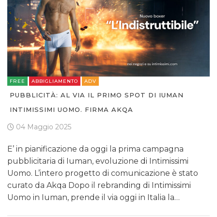
TV
FREE
ABBIGLIAMENTO
ADV
DATI
PUBBLICITÀ: AL VIA IL PRIMO SPOT DI IUMAN
INTIMISSIMI UOMO. FIRMA AKQA
RICERCHE
04 Maggio 2025
PREVISIONI/SCENARI
E’ in pianificazione da oggi la prima campagna
pubblicitaria di Iuman, evoluzione di Intimissimi
NORMATIVE
Uomo. L’intero progetto di comunicazione è stato
TREND
curato da Akqa Dopo il rebranding di Intimissimi
Uomo in Iuman, prende il via oggi in Italia la…
CASE HISTORY