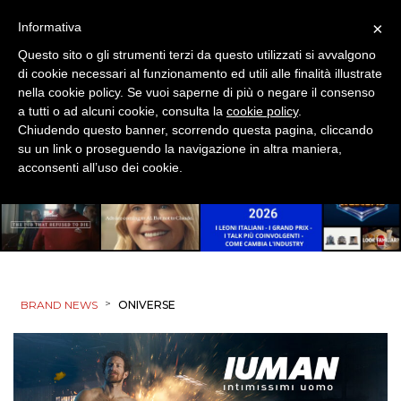
PRODOTTI
×
Informativa
Questo sito o gli strumenti terzi da questo utilizzati si avvalgono
PUNTI VENDITA
di cookie necessari al funzionamento ed utili alle finalità illustrate
nella cookie policy. Se vuoi saperne di più o negare il consenso
CSR
a tutti o ad alcuni cookie, consulta la
cookie policy
.
Chiudendo questo banner, scorrendo questa pagina, cliccando
STRATEGIE
su un link o proseguendo la navigazione in altra maniera,
acconsenti all’uso dei cookie.
CINEMA
DIGITALE
>
BRAND NEWS
ONIVERSE
EDITORIA
ESTERNA
RADIO / AUDIO