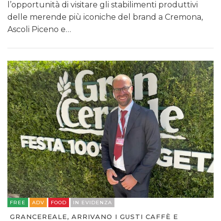
l’opportunità di visitare gli stabilimenti produttivi
delle merende più iconiche del brand a Cremona,
Ascoli Piceno e…
FREE
ADV
FOOD
IN EVIDENZA
GRANCEREALE, ARRIVANO I GUSTI CAFFÈ E