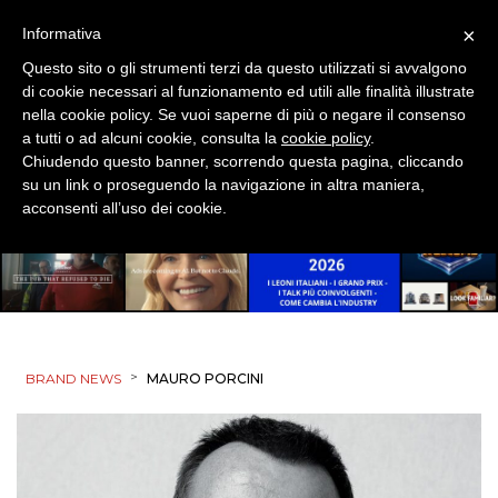
×
Informativa
Questo sito o gli strumenti terzi da questo utilizzati si avvalgono
di cookie necessari al funzionamento ed utili alle finalità illustrate
nella cookie policy. Se vuoi saperne di più o negare il consenso
DATI
a tutti o ad alcuni cookie, consulta la
cookie policy
.
Chiudendo questo banner, scorrendo questa pagina, cliccando
su un link o proseguendo la navigazione in altra maniera,
RICERCHE
acconsenti all’uso dei cookie.
PREVISIONI/SCENARI
NORMATIVE
TREND
>
BRAND NEWS
MAURO PORCINI
CASE HISTORY
OPINIONI