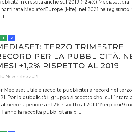
bblicità in crescita anche sul 2019 (+2,4%) Mediaset, ora
nominata MediaforEurope (Mfe), nel 2021 ha registrato r
tti…
REE
TV
MEDIASET: TERZO TRIMESTRE
RECORD PER LA PUBBLICITÀ. NE
MESI +1,2% RISPETTO AL 2019
10 Novembre 2021
r Mediaset utile e raccolta pubblicitaria record nel terzo
21. Per la pubblicità il gruppo si aspetta che “sull’intero
a almeno superiore a +1,2% rispetto al 2019” Nei primi 9 m
ll’anno la raccolta pubblicitaria di…