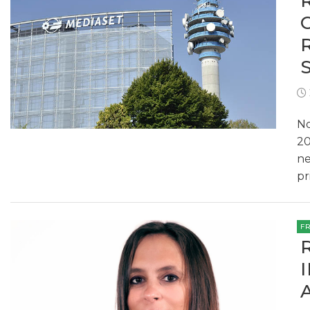
No
20
ne
pr
F