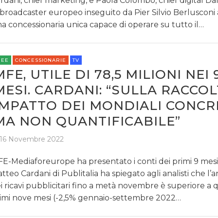
rdani, chief marketing, e Paola Colombo, chief digital Da
 broadcaster europeo inseguito da Pier Silvio Berlusconi 
a concessionaria unica capace di operare su tutto il…
REE
CONCESSIONARIE
TV
MFE, UTILE DI 78,5 MILIONI NEI 
MESI. CARDANI: “SULLA RACCO
IMPATTO DEI MONDIALI CONC
MA NON QUANTIFICABILE”
16 Novembre 2022
E-Mediaforeurope ha presentato i conti dei primi 9 mesi
tteo Cardani di Publitalia ha spiegato agli analisti che 
i ricavi pubblicitari fino a metà novembre è superiore a 
imi nove mesi (-2,5% gennaio-settembre 2022…