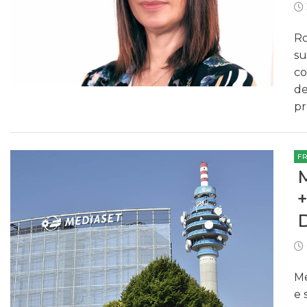
Ro
su
co
de
pr
F
Me
e 