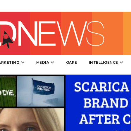
DATI
RICERCHE
PREVISIONI/SCENARI
ARKETING
MEDIA
GARE
INTELLIGENCE
NORMATIVE
TREND
CASE HISTORY
OPINIONI