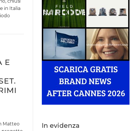
o, chiusi
in Italia
riodo
 E
SET.
RIMI
n Matteo
In evidenza