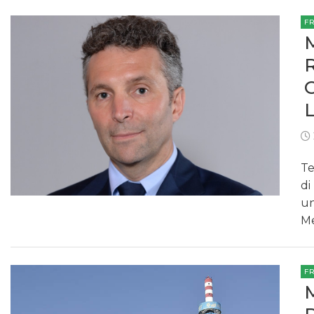
F
Te
di
un
Me
F