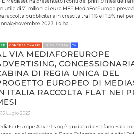
E Mediaset ha presentato i conti dei primi 9 mesi dell’ann
n utile di 71 milioni di euro MFE MediaForEurope prevede 
a raccolta pubblicitaria in crescita tra l’1% e l’1,5% nel pe
nnaio/novembre 2023. Lo ha…
REE
CONCESSIONARIE
IN EVIDENZA
TV
AL VIA MEDIAFOREUROPE
ADVERTISING, CONCESSIONARIA
CABINA DI REGIA UNICA DEL
PROGETTO EUROPEO DI MEDIA
IN ITALIA RACCOLTA FLAT NEI P
MESI
05 Luglio 2023
diaForEurope Advertising è guidata da Stefano Sala co