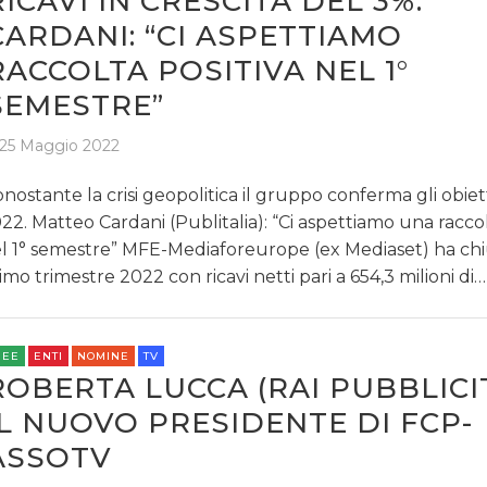
RICAVI IN CRESCITA DEL 3%.
CARDANI: “CI ASPETTIAMO
RACCOLTA POSITIVA NEL 1°
SEMESTRE”
25 Maggio 2022
nostante la crisi geopolitica il gruppo conferma gli obiett
22. Matteo Cardani (Publitalia): “Ci aspettiamo una raccol
l 1° semestre” MFE-Mediaforeurope (ex Mediaset) ha chiu
imo trimestre 2022 con ricavi netti pari a 654,3 milioni di…
REE
ENTI
NOMINE
TV
ROBERTA LUCCA (RAI PUBBLICIT
IL NUOVO PRESIDENTE DI FCP-
ASSOTV