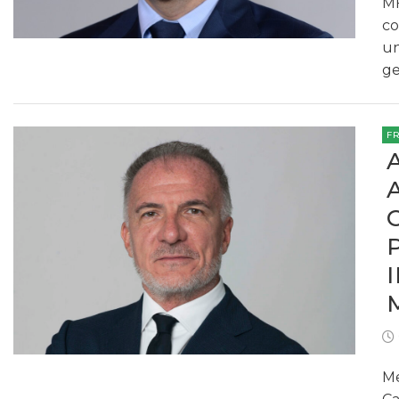
MF
co
un
ge
F
Me