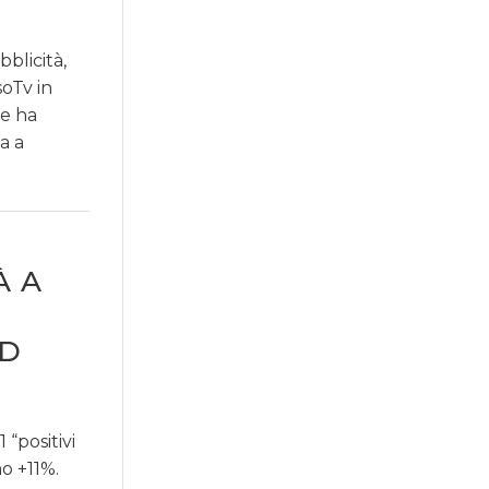
blicità,
oTv in
le ha
a a
À A
ID
“positivi
no +11%.