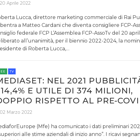
20 Aprile 2022
berta Lucca, direttore marketing commerciale di Rai Pub
bentra a Matteo Cardani che diventa consigliere FCP-Ass
nsiglio federale FCP L’Assemblea FCP-AssoTv del 20 apri
liberato all’unanimità, per il biennio 2022-2024, la nomin
esidente di Roberta Lucca,…
REE
TV
MEDIASET: NEL 2021 PUBBLICIT
+14,4% E UTILE DI 374 MILIONI,
DOPPIO RISPETTO AL PRE-COV
02 Marzo 2022
diaforEurope (Mfe) ha comunicato i dati preliminari 2021 
superiori alle stime aziendali di inizio anno”. I ricavi segna