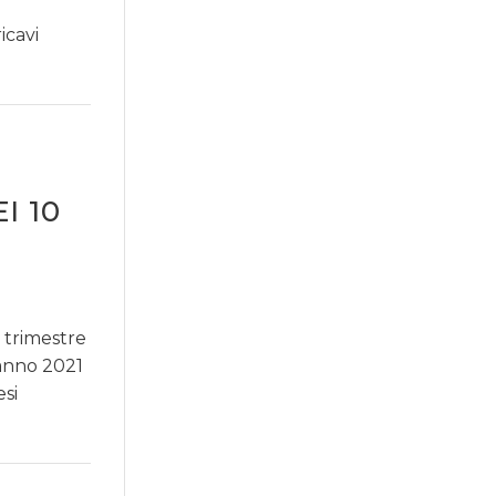
icavi
I 10
 trimestre
 anno 2021
esi