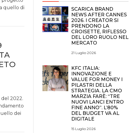
l progetto
a quello di
SCARICA BRAND
NEWS AFTER CANNES
2026. I CREATOR SI
PRENDONO LA
CROISETTE, RIFLESSO
DEL LORO RUOLO NEL
MERCATO
9
LTA
21 Luglio 2026
RETO
KFC ITALIA:
INNOVAZIONE E
VALUE FOR MONEY I
PILASTRI DELLA
STRATEGIA. LA CMO
MARZIA FARÈ: “TRE
 del 2022.
NUOVI LANCI ENTRO
l’andamento
FINE ANNO”. L’80%
quello dei
DEL BUDGET VA AL
DIGITALE
15 Luglio 2026