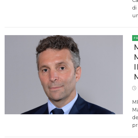
Ca
di
un
F
MF
Ma
de
pr