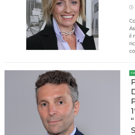
Co
As
il
ri
co
F