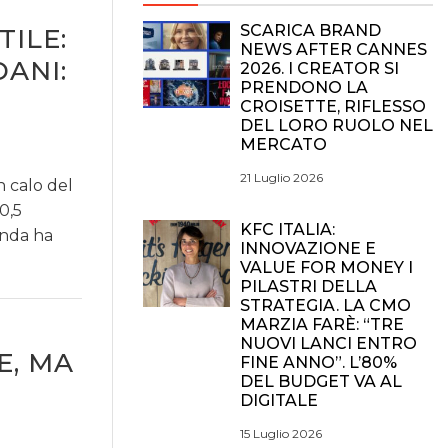
SCARICA BRAND
TILE:
NEWS AFTER CANNES
DANI:
2026. I CREATOR SI
PRENDONO LA
CROISETTE, RIFLESSO
DEL LORO RUOLO NEL
MERCATO
21 Luglio 2026
n calo del
0,5
KFC ITALIA:
enda ha
INNOVAZIONE E
VALUE FOR MONEY I
PILASTRI DELLA
STRATEGIA. LA CMO
MARZIA FARÈ: “TRE
NUOVI LANCI ENTRO
E, MA
FINE ANNO”. L’80%
DEL BUDGET VA AL
DIGITALE
15 Luglio 2026