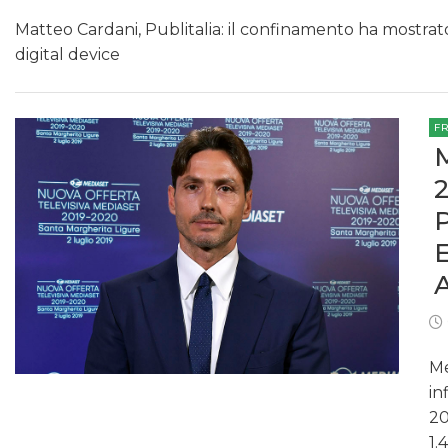
Matteo Cardani, Publitalia: il confinamento ha mostrato l
digital device
F
Me
in
20
1.