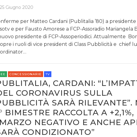
25 Giugno 2020
nferme per Matteo Cardani (Publitalia ’80) a presidente
sotv e per Fausto Amorese a FCP-Assoradio Mariangela 
 nuovo presidente di FCP-Assoperiodici. Attualmente Bo
copre i ruoli di vice president di Class Pubblicità e chief 
ordinator…
REE
CONCESSIONARIE
TV
PUBLITALIA, CARDANI: “L’IMPA
DEL CORONAVIRUS SULLA
PUBBLICITÀ SARÀ RILEVANTE”.
1° BIMESTRE RACCOLTA A +2,1%,
“MARZO NEGATIVO E ANCHE AP
SARÀ CONDIZIONATO”