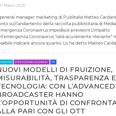
11 Marzo 2020
 general manager marketing di Publitalia Matteo Cardani f
nto sull’andamento della raccolta pubblicitaria di Media
emergenza Coronavirus impedisce previsioni L’impatto
ll’emergenza Coronavirus “sarà sicuramente rilevante” 
ssibile indicare ancora quanto. Lo ha detto Matteo Carda
REMIUM
PREVISIONI/SCENARI
TV
NUOVI MODELLI DI FRUIZIONE,
MISURABILITÀ, TRASPARENZA E
TECNOLOGIA: CON L’ADVANCED 
BROADCASTER HANNO
L’OPPORTUNITÀ DI CONFRONTA
ALLA PARI CON GLI OTT