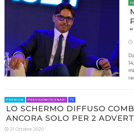
F
Da
14
mi
re
PREMIUM
PREVISIONI/SCENARI
TV
LO SCHERMO DIFFUSO COMBIN
ANCORA SOLO PER 2 ADVERTI
21 Ottobre 2020