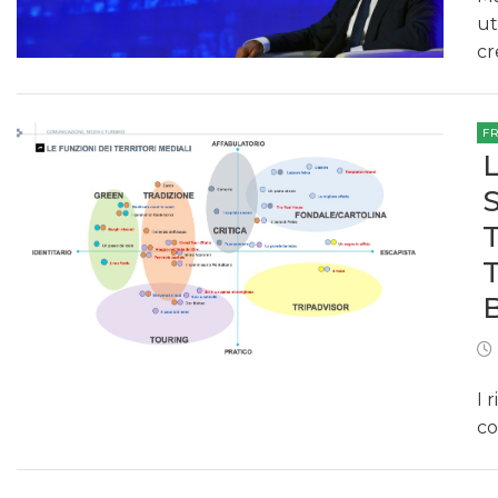
ut
cr
F
I 
co