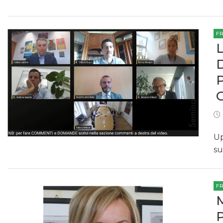
F
Up
su
F