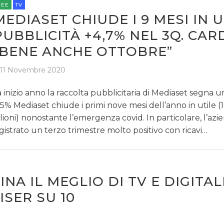
REE
TV
MEDIASET CHIUDE I 9 MESI IN U
PUBBLICITÀ +4,7% NEL 3Q. CAR
“BENE ANCHE OTTOBRE”
11 Novembre 2020
 inizio anno la raccolta pubblicitaria di Mediaset segna u
,5% Mediaset chiude i primi nove mesi dell’anno in utile (1
lioni) nonostante l’emergenza covid. In particolare, l’azi
gistrato un terzo trimestre molto positivo con ricavi…
A IL MEGLIO DI TV E DIGITAL
SER SU 10