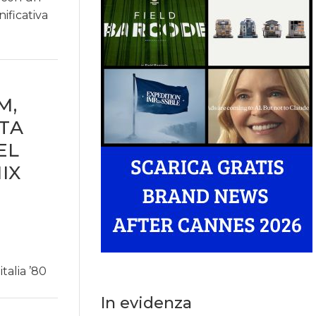
nificativa
M,
TA
EL
IX
talia ’80
In evidenza