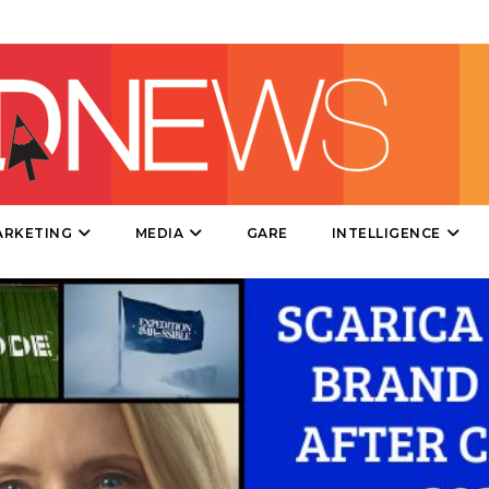
DATI
RICERCHE
ARKETING
MEDIA
GARE
INTELLIGENCE
PREVISIONI/SCENARI
NORMATIVE
TREND
CASE HISTORY
OPINIONI