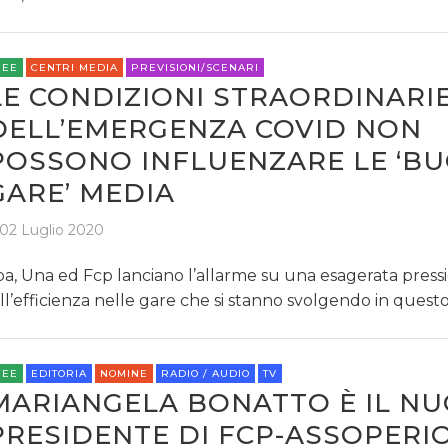
REE
CENTRI MEDIA
PREVISIONI/SCENARI
LE CONDIZIONI STRAORDINARI
DELL’EMERGENZA COVID NON
POSSONO INFLUENZARE LE ‘B
GARE’ MEDIA
02 Luglio 2020
a, Una ed Fcp lanciano l’allarme su una esagerata press
ll’efficienza nelle gare che si stanno svolgendo in quest
REE
EDITORIA
NOMINE
RADIO / AUDIO
TV
MARIANGELA BONATTO È IL N
PRESIDENTE DI FCP-ASSOPERIO