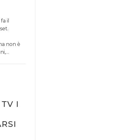
a il
set.
ma non è
ni,…
TV I
RSI