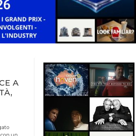
CE A
TÀ,
gato
e con un