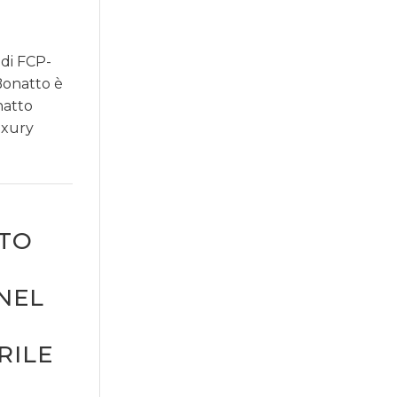
 di FCP-
Bonatto è
natto
luxury
TTO
 NEL
RILE