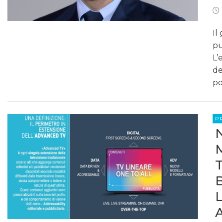
Il
pu
L’
de
po
P