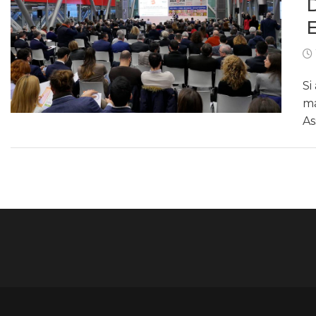
Si
ma
As