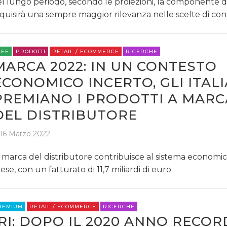
l lungo periodo, secondo le proiezioni, la componente di
TREND
quisirà una sempre maggior rilevanza nelle scelte di c
CASE HISTORY
REE
PRODOTTI
RETAIL / ECOMMERCE
RICERCHE
OPINIONI
MARCA 2022: IN UN CONTESTO
ECONOMICO INCERTO, GLI ITALI
PREMIANO I PRODOTTI A MARC
DEL DISTRIBUTORE
16 Marzo 2022
 marca del distributore contribuisce al sistema economic
ese, con un fatturato di 11,7 miliardi di euro
REMIUM
RETAIL / ECOMMERCE
RICERCHE
IRI: DOPO IL 2020 ANNO RECORD