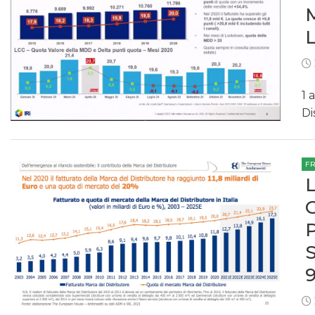
1 
Di
F