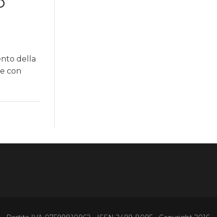
O
nto della
re con