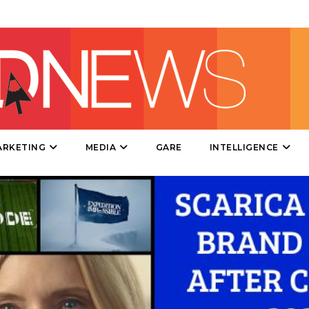
PRODOTTI
PUNTI VENDITA
CSR
ARKETING
MEDIA
GARE
INTELLIGENCE
STRATEGIE
CINEMA
DIGITALE
EDITORIA