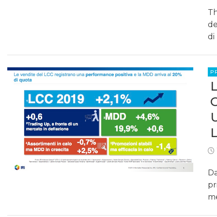
Th
de
di
P
Da
pr
me