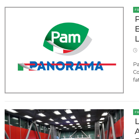
F
Pa
Co
fa
F