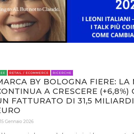
ESTERNA
RADIO / AUDIO
TV
REE
RETAIL / ECOMMERCE
RICERCHE
MARCA BY BOLOGNA FIERE: LA
DATI
CONTINUA A CRESCERE (+6,8%)
RICERCHE
UN FATTURATO DI 31,5 MILIARDI
EURO
PREVISIONI/SCENARI
15 Gennaio 2026
NORMATIVE