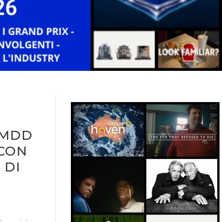
 MDD
 CON
 DI