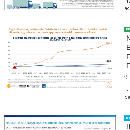
Ne
ac
F
La
pa
P