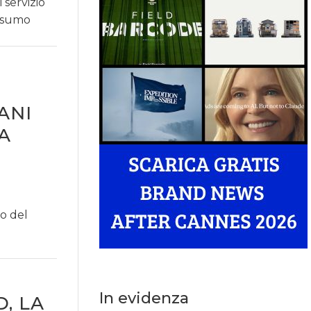
 servizio
onsumo
ANI
A
o del
In evidenza
, LA