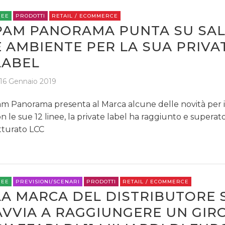
REE
PRODOTTI
RETAIL / ECOMMERCE
PAM PANORAMA PUNTA SU SA
E AMBIENTE PER LA SUA PRIVA
LABEL
16 Gennaio 2019
m Panorama presenta al Marca alcune delle novità per il
n le sue 12 linee, la private label ha raggiunto e superato
tturato LCC
REE
PREVISIONI/SCENARI
PRODOTTI
RETAIL / ECOMMERCE
LA MARCA DEL DISTRIBUTORE S
AVVIA A RAGGIUNGERE UN GIR