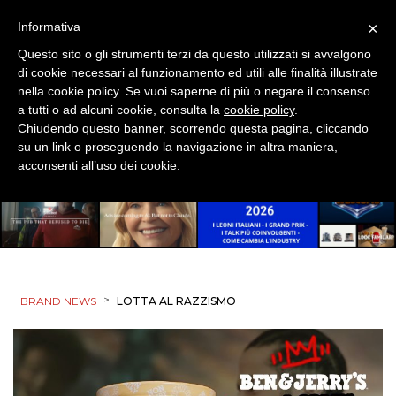
×
Informativa
DATI
Questo sito o gli strumenti terzi da questo utilizzati si avvalgono
di cookie necessari al funzionamento ed utili alle finalità illustrate
nella cookie policy. Se vuoi saperne di più o negare il consenso
RICERCHE
a tutti o ad alcuni cookie, consulta la
cookie policy
.
Chiudendo questo banner, scorrendo questa pagina, cliccando
PREVISIONI/SCENARI
su un link o proseguendo la navigazione in altra maniera,
acconsenti all’uso dei cookie.
NORMATIVE
TREND
CASE HISTORY
OPINIONI
>
BRAND NEWS
LOTTA AL RAZZISMO