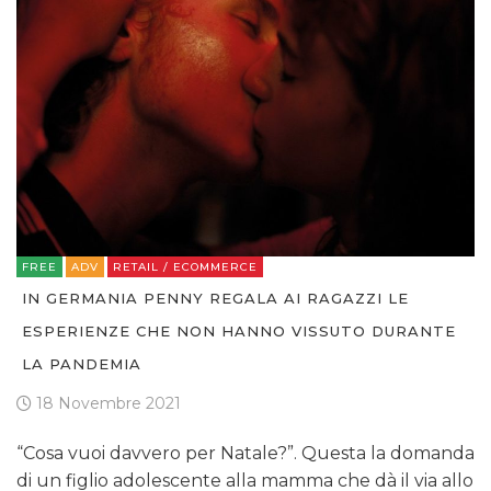
FREE
ADV
RETAIL / ECOMMERCE
IN GERMANIA PENNY REGALA AI RAGAZZI LE
ESPERIENZE CHE NON HANNO VISSUTO DURANTE
LA PANDEMIA
18 Novembre 2021
“Cosa vuoi davvero per Natale?”. Questa la domanda
di un figlio adolescente alla mamma che dà il via allo