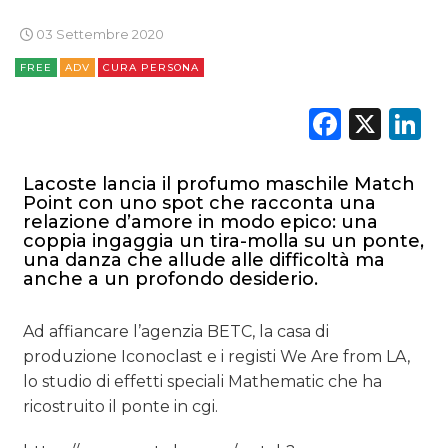
STRATEGIE
03 Settembre 2020
FREE
ADV
CURA PERSONA
Faceb
X
L
CINEMA
DIGITALE
Lacoste lancia il profumo maschile Match
Point con uno spot che racconta una
relazione d’amore in modo epico: una
EDITORIA
coppia ingaggia un tira-molla su un ponte,
una danza che allude alle difficoltà ma
ESTERNA
anche a un profondo desiderio.
RADIO / AUDIO
Ad affiancare l’agenzia BETC, la casa di
produzione Iconoclast e i registi We Are from LA,
TV
lo studio di effetti speciali Mathematic che ha
ricostruito il ponte in cgi.