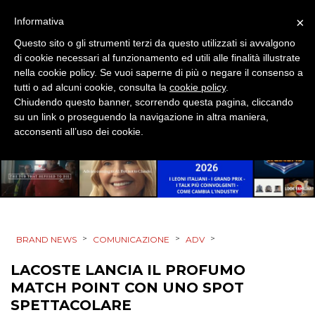
DIRECT
×
Informativa
SPONSOR
Questo sito o gli strumenti terzi da questo utilizzati si avvalgono
di cookie necessari al funzionamento ed utili alle finalità illustrate
DESIGN
nella cookie policy. Se vuoi saperne di più o negare il consenso a
tutti o ad alcuni cookie, consulta la
cookie policy
.
EVENTI
Chiudendo questo banner, scorrendo questa pagina, cliccando
su un link o proseguendo la navigazione in altra maniera,
acconsenti all’uso dei cookie.
MOBILE
PROMOZIONI
PRODOTTI
>
>
>
BRAND NEWS
COMUNICAZIONE
ADV
LACOSTE LANCIA IL PROFUMO
PUNTI VENDITA
MATCH POINT CON UNO SPOT
CSR
SPETTACOLARE