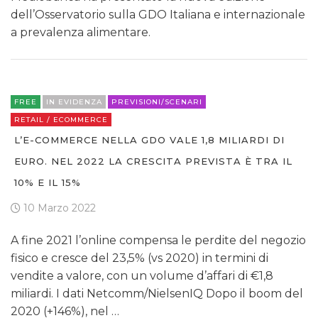
dell’Osservatorio sulla GDO Italiana e internazionale
a prevalenza alimentare.
FREE
IN EVIDENZA
PREVISIONI/SCENARI
RETAIL / ECOMMERCE
L’E-COMMERCE NELLA GDO VALE 1,8 MILIARDI DI
EURO. NEL 2022 LA CRESCITA PREVISTA È TRA IL
10% E IL 15%
10 Marzo 2022
A fine 2021 l’online compensa le perdite del negozio
fisico e cresce del 23,5% (vs 2020) in termini di
vendite a valore, con un volume d’affari di €1,8
miliardi. I dati Netcomm/NielsenIQ Dopo il boom del
2020 (+146%), nel …