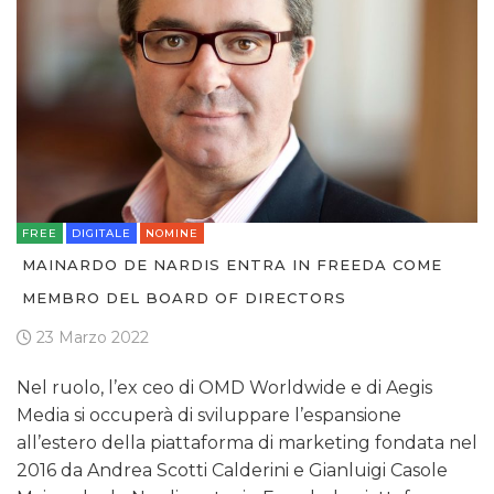
CINEMA
DIGITALE
EDITORIA
FREE
DIGITALE
NOMINE
ESTERNA
MAINARDO DE NARDIS ENTRA IN FREEDA COME
RADIO / AUDIO
MEMBRO DEL BOARD OF DIRECTORS
23 Marzo 2022
TV
Nel ruolo, l’ex ceo di OMD Worldwide e di Aegis
Media si occuperà di sviluppare l’espansione
all’estero della piattaforma di marketing fondata nel
2016 da Andrea Scotti Calderini e Gianluigi Casole