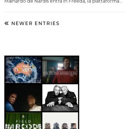
Mainardo de Nardis entra in Freeda, la piattaforma…
DATI
RICERCHE
NEWER ENTRIES
PREVISIONI/SCENARI
NORMATIVE
TREND
CASE HISTORY
OPINIONI