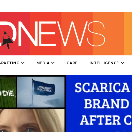
DIRECT
SPONSOR
DESIGN
EVENTI
MOBILE
ARKETING
MEDIA
GARE
INTELLIGENCE
PROMOZIONI
PRODOTTI
PUNTI VENDITA
CSR