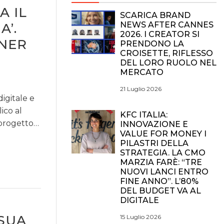
A IL
SCARICA BRAND
NEWS AFTER CANNES
A’.
2026. I CREATOR SI
TNER
PRENDONO LA
CROISETTE, RIFLESSO
DEL LORO RUOLO NEL
MERCATO
21 Luglio 2026
igitale e
ico al
KFC ITALIA:
 progetto…
INNOVAZIONE E
VALUE FOR MONEY I
PILASTRI DELLA
STRATEGIA. LA CMO
MARZIA FARÈ: “TRE
NUOVI LANCI ENTRO
FINE ANNO”. L’80%
DEL BUDGET VA AL
DIGITALE
 SUA
15 Luglio 2026