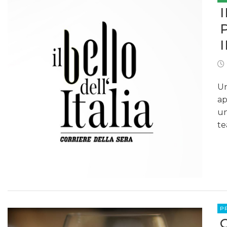
Un
ap
un
te
P