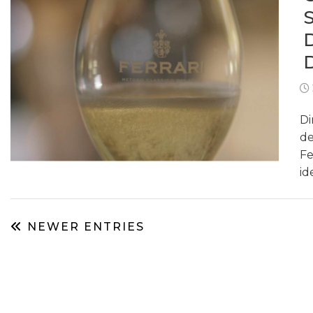
Di
de
Fe
id
NEWER ENTRIES