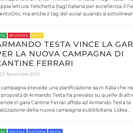
ppia lettura: l’etichetta (tag) italiana per eccellenza, il Fe
entoDoc, ma anche il tag del social quando si sottolinean
DATI
REE
BEVERAGE
GARE
ARMANDO TESTA VINCE LA GA
RICERCHE
PER LA NUOVA CAMPAGNA DI
PREVISIONI/SCENARI
CANTINE FERRARI
NORMATIVE
02 Novembre 2016
TREND
 campagna prevede una pianificazione sia in Italia che n
 proposta di Armando Testa ha prevalso su quelle di altr
CASE HISTORY
enzie in gara Cantine Ferrari affida ad Armando Testa la
alizzazione della nuova campagna pubblicitaria. L’idea…
OPINIONI
REE
DIGITALE
EDITORIA
MEDIA