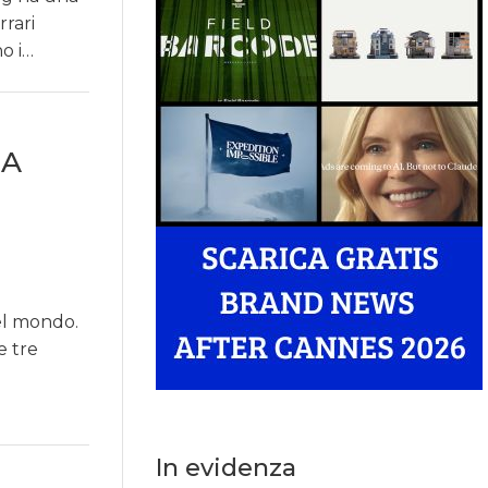
rrari
o i…
RA
el mondo.
e tre
In evidenza