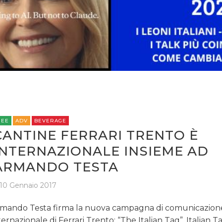
STRATEGIE
CINEMA
DIGITALE
EDITORIA
REE
ADV
BEVERAGE
CANTINE FERRARI TRENTO È
ESTERNA
INTERNAZIONALE INSIEME AD
ARMANDO TESTA
RADIO / AUDIO
10 Gennaio 2017
TV
mando Testa firma la nuova campagna di comunicazion
ternazionale di Ferrari Trento: “The Italian Tag”. Italian 