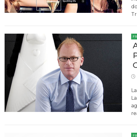
do
Tr
F
La
La
ag
re
F