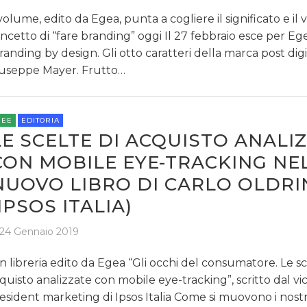
 volume, edito da Egea, punta a cogliere il significato e il 
ncetto di “fare branding” oggi Il 27 febbraio esce per Eg
randing by design. Gli otto caratteri della marca post digi
useppe Mayer. Frutto…
REE
EDITORIA
LE SCELTE DI ACQUISTO ANALI
CON MOBILE EYE-TRACKING NE
NUOVO LIBRO DI CARLO OLDRI
(IPSOS ITALIA)
24 Gennaio 2019
in libreria edito da Egea “Gli occhi del consumatore. Le sc
quisto analizzate con mobile eye-tracking”, scritto dal vi
esident marketing di Ipsos Italia Come si muovono i nostr