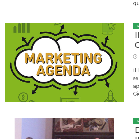
qu
F
Il
se
ap
Gi
F