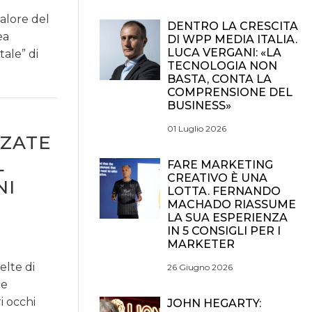
valore del
DENTRO LA CRESCITA
ea
DI WPP MEDIA ITALIA.
LUCA VERGANI: «LA
tale” di
TECNOLOGIA NON
BASTA, CONTA LA
COMPRENSIONE DEL
BUSINESS»
01 Luglio 2026
ZZATE
L
FARE MARKETING
CREATIVO È UNA
NI
LOTTA. FERNANDO
MACHADO RIASSUME
LA SUA ESPERIENZA
IN 5 CONSIGLI PER I
MARKETER
elte di
26 Giugno 2026
ce
i occhi
JOHN HEGARTY: