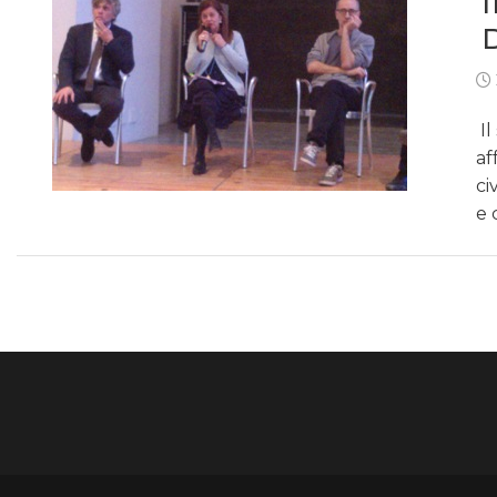
Il
af
ci
e 