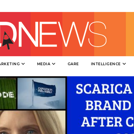
PRODOTTI
PUNTI VENDITA
CSR
ARKETING
MEDIA
GARE
INTELLIGENCE
STRATEGIE
CINEMA
DIGITALE
EDITORIA