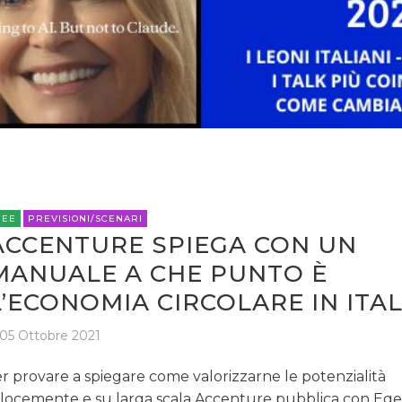
ESTERNA
RADIO / AUDIO
TV
REE
PREVISIONI/SCENARI
ACCENTURE SPIEGA CON UN
DATI
MANUALE A CHE PUNTO È
RICERCHE
L’ECONOMIA CIRCOLARE IN ITAL
PREVISIONI/SCENARI
05 Ottobre 2021
NORMATIVE
r provare a spiegare come valorizzarne le potenzialità
locemente e su larga scala Accenture pubblica con Egea