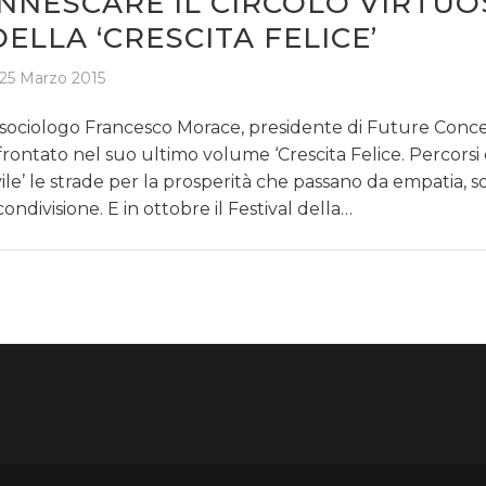
INNESCARE IL CIRCOLO VIRTU
DELLA ‘CRESCITA FELICE’
25 Marzo 2015
 sociologo Francesco Morace, presidente di Future Conce
frontato nel suo ultimo volume ‘Crescita Felice. Percorsi 
vile’ le strade per la prosperità che passano da empatia, so
condivisione. E in ottobre il Festival della…