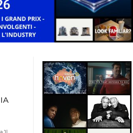
IA
 ‘Il