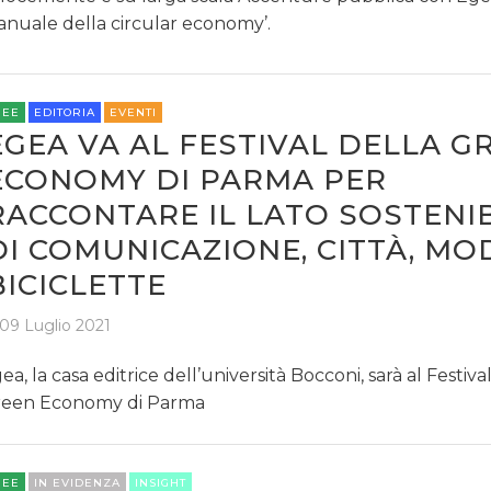
TREND
nuale della circular economy’.
CASE HISTORY
REE
EDITORIA
EVENTI
OPINIONI
EGEA VA AL FESTIVAL DELLA G
ECONOMY DI PARMA PER
RACCONTARE IL LATO SOSTENI
DI COMUNICAZIONE, CITTÀ, MO
BICICLETTE
09 Luglio 2021
ea, la casa editrice dell’università Bocconi, sarà al Festiva
een Economy di Parma
REE
IN EVIDENZA
INSIGHT