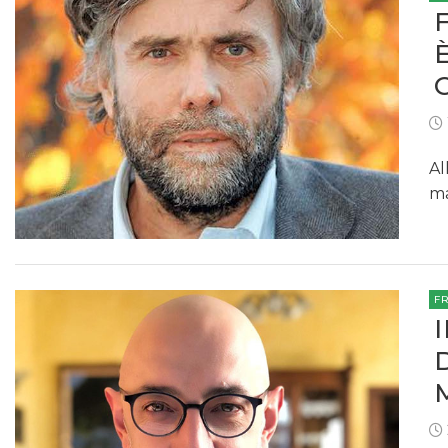
Al
ma
F