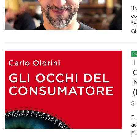
Il
co
“B
Gi
F
E 
ac
pr