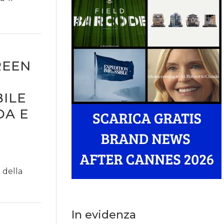
REEN
BILE
DA E
l della
In evidenza