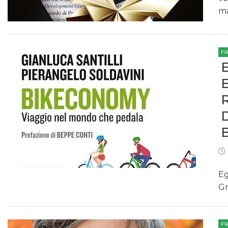
ma
F
Eg
Gr
F