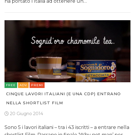
ha portato l’Italia ad ottenere un…
FREE
ADV
PREMI
CINQUE LAVORI ITALIANI (E UNA CDP) ENTRANO
NELLA SHORTLIST FILM
20 Giugno 2014
Sono 5 i lavori italiani – tra i 43 iscritti – a entrare nella
shortlist Film. Passano in finale ‘Why not man’ per