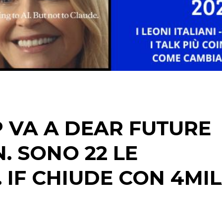
DATI
RICERCHE
PREVISIONI/SCENARI
NORMATIVE
TREND
P VA A DEAR FUTURE
CASE HISTORY
OPINIONI
 SONO 22 LE
IF CHIUDE CON 4MI