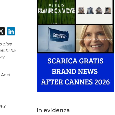
acebook
X
LinkedIn
o oltre
atchi ha
Day
 Adci
opy
In evidenza