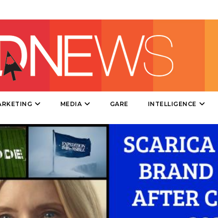
CINEMA
DIGITALE
EDITORIA
ESTERNA
ARKETING
MEDIA
GARE
INTELLIGENCE
RADIO / AUDIO
TV