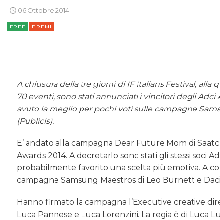
06 Ottobre 2014
FREE
PREMI
A chiusura della tre giorni di IF Italians Festival, 
70 eventi, sono stati annunciati i vincitori degli Adc
avuto la meglio per pochi voti sulle campagne Sa
(Publicis).
E’ andato alla campagna Dear Future Mom di Saatchi
Awards 2014. A decretarlo sono stati gli stessi soci A
probabilmente favorito una scelta più emotiva. A cont
campagne Samsung Maestros di Leo Burnett e Dacia 
Hanno firmato la campagna l’Executive creative direc
Luca Pannese e Luca Lorenzini. La regia è di Luca Lu