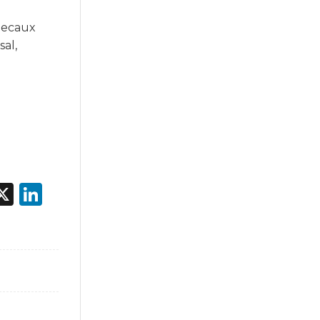
 Decaux
sal,
acebook
X
LinkedIn