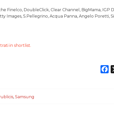
nche Finelco, DoubleClick, Clear Channel, BigMama, IGP
tty Images, S.Pellegrino, Acqua Panna, Angelo Poretti, Si
ati in shortlist.
F
ublicis
,
Samsung