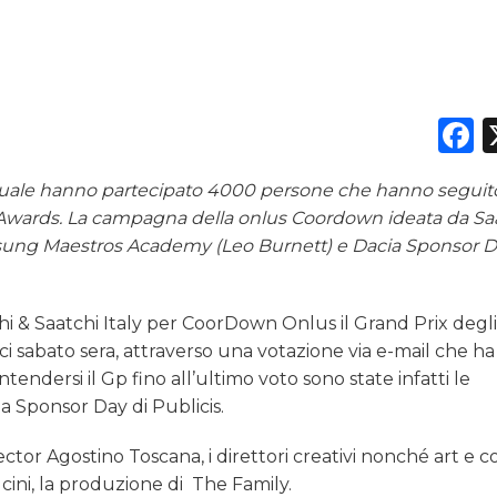
F
alla quale hanno partecipato 4000 persone che hanno seguit
i Awards.
La campagna della onlus Coordown ideata da Sa
msung Maestros Academy (Leo Burnett) e Dacia Sponsor 
 & Saatchi Italy per CoorDown Onlus il Grand Prix degli
dci sabato sera, attraverso una votazione via e-mail che ha
endersi il Gp fino all’ultimo voto sono state infatti le
Sponsor Day di Publicis.
tor Agostino Toscana, i direttori creativi nonché art e c
cini, la produzione di The Family.