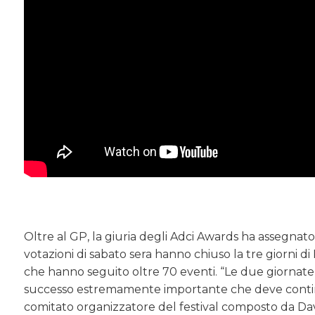
Oltre al GP, la giuria degli Adci Awards ha assegnato 
votazioni di sabato sera hanno chiuso la tre giorni di
che hanno seguito oltre 70 eventi. “Le due giornat
successo estremamente importante che deve continu
comitato organizzatore del festival composto da D