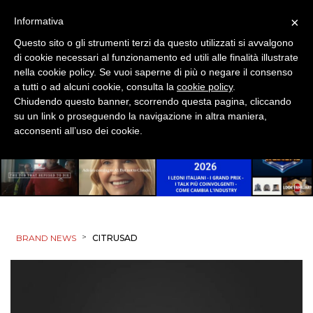
×
Informativa
Questo sito o gli strumenti terzi da questo utilizzati si avvalgono
PRODOTTI
di cookie necessari al funzionamento ed utili alle finalità illustrate
nella cookie policy. Se vuoi saperne di più o negare il consenso
PUNTI VENDITA
a tutti o ad alcuni cookie, consulta la
cookie policy
.
Chiudendo questo banner, scorrendo questa pagina, cliccando
CSR
su un link o proseguendo la navigazione in altra maniera,
acconsenti all’uso dei cookie.
STRATEGIE
CINEMA
>
BRAND NEWS
CITRUSAD
DIGITALE
EDITORIA
ESTERNA