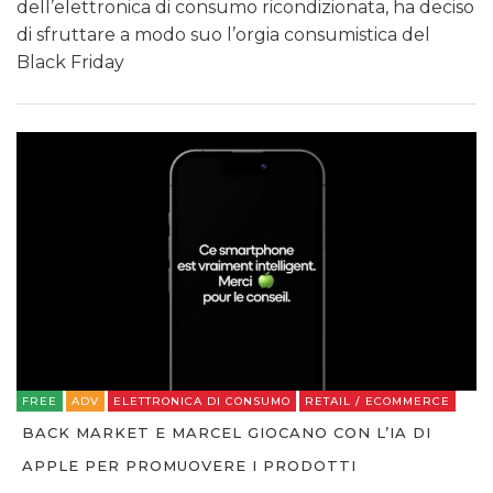
dell’elettronica di consumo ricondizionata, ha deciso
di sfruttare a modo suo l’orgia consumistica del
Black Friday
FREE
ADV
ELETTRONICA DI CONSUMO
RETAIL / ECOMMERCE
BACK MARKET E MARCEL GIOCANO CON L’IA DI
APPLE PER PROMUOVERE I PRODOTTI