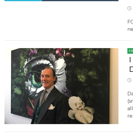
FC
ne
F
Da
(s
al
re