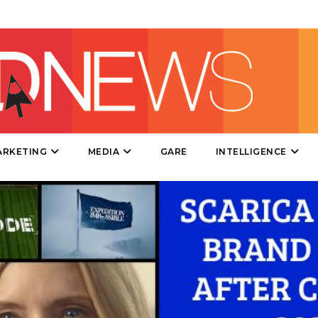
DATI
RICERCHE
ARKETING
MEDIA
GARE
INTELLIGENCE
PREVISIONI/SCENARI
NORMATIVE
TREND
CASE HISTORY
OPINIONI