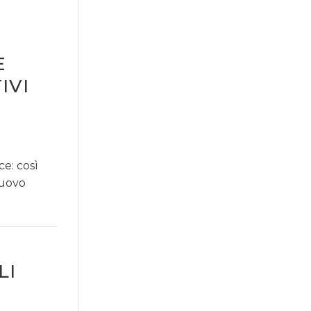
E
IVI
e: così
nuovo
LI