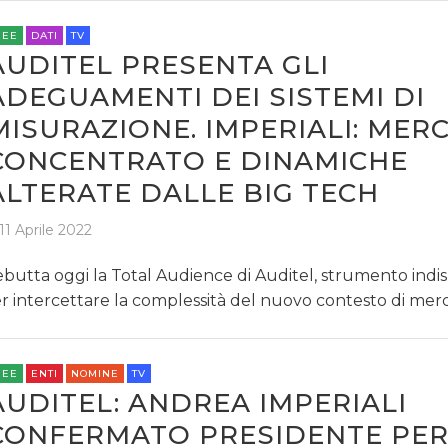
REE
DATI
TV
AUDITEL PRESENTA GLI
ADEGUAMENTI DEI SISTEMI DI
MISURAZIONE. IMPERIALI: MER
CONCENTRATO E DINAMICHE
ALTERATE DALLE BIG TECH
11 Aprile 2022
butta oggi la Total Audience di Auditel, strumento indi
r intercettare la complessità del nuovo contesto di mer
REE
ENTI
NOMINE
TV
AUDITEL: ANDREA IMPERIALI
CONFERMATO PRESIDENTE PER 