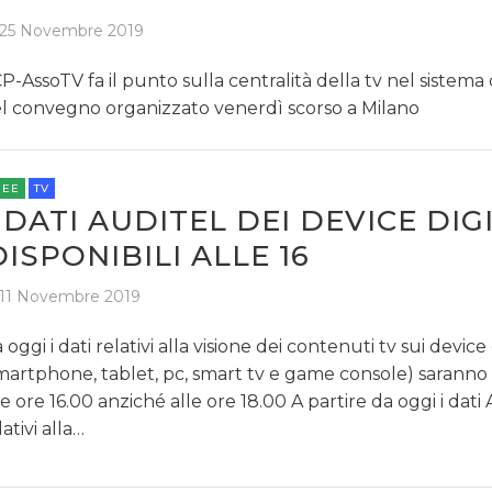
25 Novembre 2019
P-AssoTV fa il punto sulla centralità della tv nel sistema
l convegno organizzato venerdì scorso a Milano
REE
TV
I DATI AUDITEL DEI DEVICE DIG
DISPONIBILI ALLE 16
11 Novembre 2019
 oggi i dati relativi alla visione dei contenuti tv sui device 
martphone, tablet, pc, smart tv e game console) saranno d
le ore 16.00 anziché alle ore 18.00 A partire da oggi i dati
lativi alla…