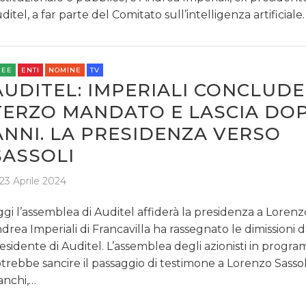
ditel, a far parte del Comitato sull’intelligenza artificiale.
REE
ENTI
NOMINE
TV
AUDITEL: IMPERIALI CONCLUDE 
TERZO MANDATO E LASCIA DO
ANNI. LA PRESIDENZA VERSO
SASSOLI
23 Aprile 2024
gi l’assemblea di Auditel affiderà la presidenza a Lorenzo
drea Imperiali di Francavilla ha rassegnato le dimissioni 
esidente di Auditel. L’assemblea degli azionisti in progr
trebbe sancire il passaggio di testimone a Lorenzo Sassol
anchi,…