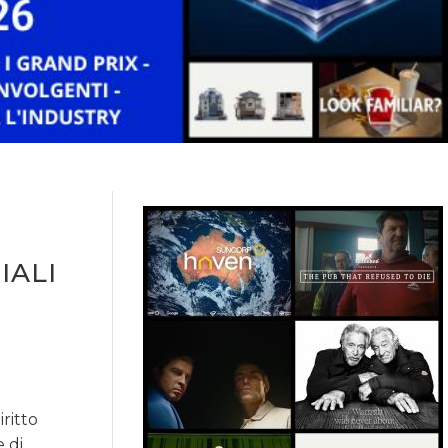
IALI
ritto
 di