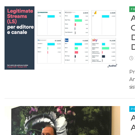
F
Pr
An
si
P