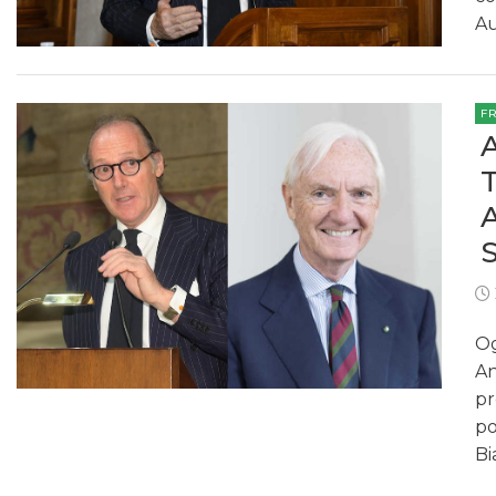
Au
F
Og
An
pr
po
Bi