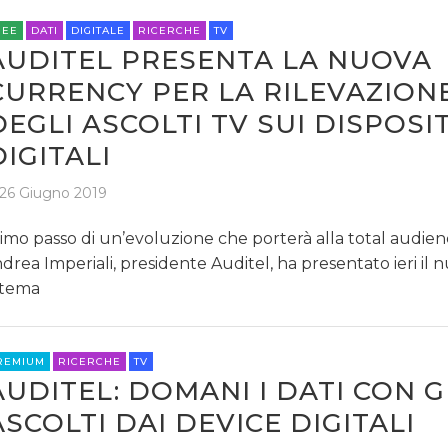
REE
DATI
DIGITALE
RICERCHE
TV
AUDITEL PRESENTA LA NUOVA
CURRENCY PER LA RILEVAZION
DEGLI ASCOLTI TV SUI DISPOSIT
DIGITALI
26 Giugno 2019
imo passo di un’evoluzione che porterà alla total audienc
drea Imperiali, presidente Auditel, ha presentato ieri il 
stema
REMIUM
RICERCHE
TV
AUDITEL: DOMANI I DATI CON G
ASCOLTI DAI DEVICE DIGITALI