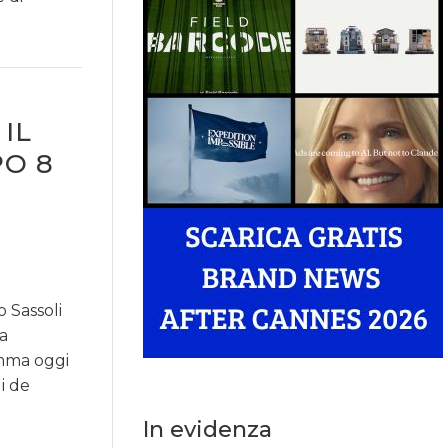
IL
PO 8
 Sassoli
da
amma oggi
i de
In evidenza