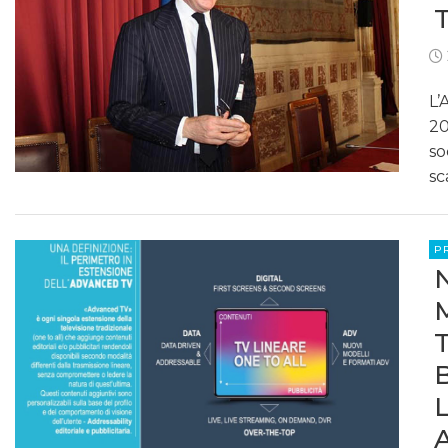
L’
20
so
sc
P