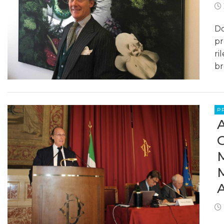
Do
pr
ri
br
P