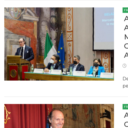
F
De
pe
F