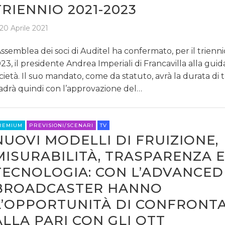
TRIENNIO 2021-2023
20 Aprile 2021
Assemblea dei soci di Auditel ha confermato, per il trienn
23, il presidente Andrea Imperiali di Francavilla alla guid
cietà. Il suo mandato, come da statuto, avrà la durata di t
adrà quindi con l’approvazione del…
REMIUM
PREVISIONI/SCENARI
TV
NUOVI MODELLI DI FRUIZIONE,
MISURABILITÀ, TRASPARENZA E
TECNOLOGIA: CON L’ADVANCED 
BROADCASTER HANNO
L’OPPORTUNITÀ DI CONFRONTA
ALLA PARI CON GLI OTT