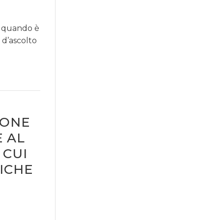
, quando è
 d’ascolto
IONE
E AL
 CUI
ICHE