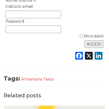
Nome utente o
indirizzo email
Password
DATI
Ricordami
RICERCHE
PREVISIONI/SCENARI
Faceb
X
L
NORMATIVE
TREND
Tags:
Annamaria Testa
CASE HISTORY
Related posts
OPINIONI