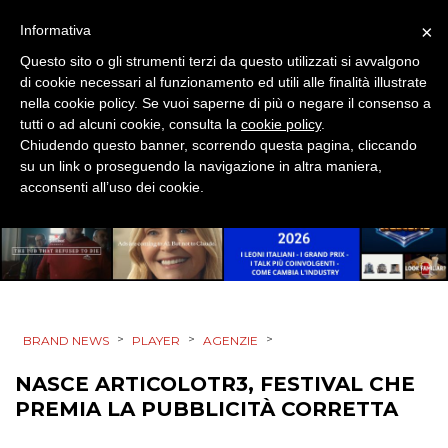
×
Informativa
DIRECT
Questo sito o gli strumenti terzi da questo utilizzati si avvalgono
di cookie necessari al funzionamento ed utili alle finalità illustrate
SPONSOR
nella cookie policy. Se vuoi saperne di più o negare il consenso a
tutti o ad alcuni cookie, consulta la
cookie policy
.
DESIGN
Chiudendo questo banner, scorrendo questa pagina, cliccando
su un link o proseguendo la navigazione in altra maniera,
EVENTI
acconsenti all’uso dei cookie.
MOBILE
PROMOZIONI
>
>
>
BRAND NEWS
PLAYER
AGENZIE
PRODOTTI
NASCE ARTICOLOTR3, FESTIVAL CHE
PREMIA LA PUBBLICITÀ CORRETTA
PUNTI VENDITA