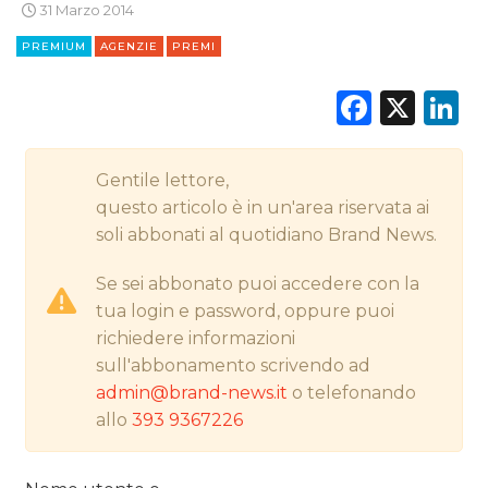
31 Marzo 2014
CSR
PREMIUM
AGENZIE
PREMI
STRATEGIE
Faceb
X
L
Gentile lettore,
CINEMA
questo articolo è in un'area riservata ai
soli abbonati al quotidiano Brand News.
DIGITALE
Se sei abbonato puoi accedere con la
EDITORIA
tua login e password, oppure puoi
richiedere informazioni
ESTERNA
sull'abbonamento scrivendo ad
RADIO / AUDIO
admin@brand-news.it
o telefonando
allo
393 9367226
TV