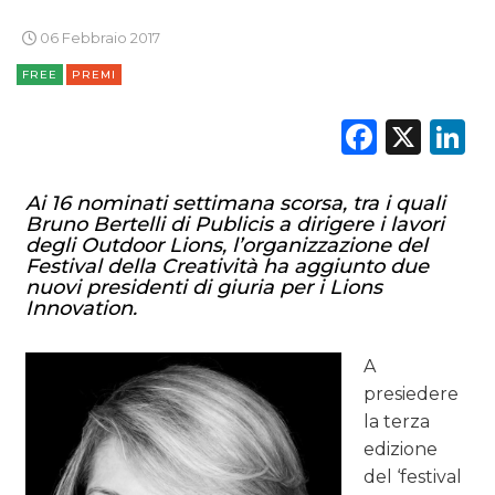
DATI
06 Febbraio 2017
FREE
PREMI
RICERCHE
Faceb
X
L
PREVISIONI/SCENARI
NORMATIVE
Ai 16 nominati settimana scorsa
, tra i quali
Bruno Bertelli di Publicis a dirigere i lavori
TREND
degli Outdoor Lions, l’organizzazione del
Festival della Creatività ha aggiunto due
nuovi presidenti di giuria per i Lions
CASE HISTORY
Innovation.
OPINIONI
A
presiedere
la terza
edizione
del ‘festival