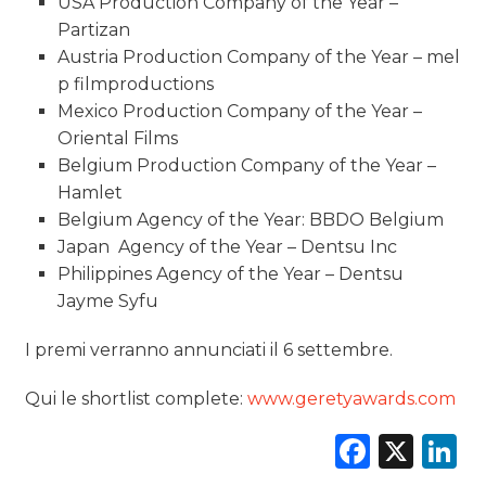
USA Production Company of the Year –
Partizan
Austria Production Company of the Year – mel
p filmproductions
Mexico Production Company of the Year –
Oriental Films
Belgium Production Company of the Year –
Hamlet
Belgium Agency of the Year: BBDO Belgium
Japan Agency of the Year – Dentsu Inc
Philippines Agency of the Year – Dentsu
Jayme Syfu
I premi verranno annunciati il 6 settembre.
Qui le shortlist complete:
www.geretyawards.com
Faceb
X
L