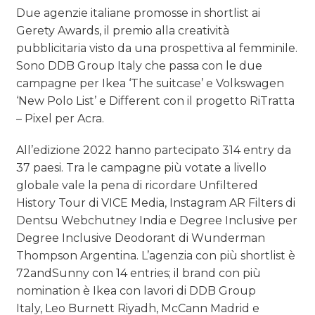
Due agenzie italiane promosse in shortlist ai
Gerety Awards, il premio alla creatività
pubblicitaria visto da una prospettiva al femminile.
Sono DDB Group Italy che passa con le due
campagne per Ikea ‘The suitcase’ e Volkswagen
‘New Polo List’ e Different con il progetto RiTratta
– Pixel per Acra.
All’edizione 2022 hanno partecipato 314 entry da
37 paesi.
Tra le campagne più votate a livello
globale vale la pena di ricordare
Unfiltered
History Tour di VICE Media, Instagram AR Filters di
Dentsu Webchutney India e Degree Inclusive per
Degree Inclusive Deodorant di Wunderman
Thompson Argentina. L’agenzia con più shortlist è
72andSunny con 14 entries; il brand con più
nomination è Ikea con lavori di DDB Group
Italy, Leo Burnett Riyadh, McCann Madrid e