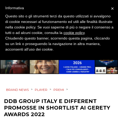
×
Informativa
CINEMA
Questo sito o gli strumenti terzi da questo utilizzati si avvalgono
di cookie necessari al funzionamento ed utili alle finalità illustrate
nella cookie policy. Se vuoi saperne di più o negare il consenso a
DIGITALE
tutti o ad alcuni cookie, consulta la
cookie policy
.
Chiudendo questo banner, scorrendo questa pagina, cliccando
EDITORIA
su un link o proseguendo la navigazione in altra maniera,
acconsenti all’uso dei cookie.
ESTERNA
RADIO / AUDIO
TV
>
>
>
BRAND NEWS
PLAYER
PREMI
DDB GROUP ITALY E DIFFERENT
PROMOSSE IN SHORTLIST AI GERETY
AWARDS 2022
DATI