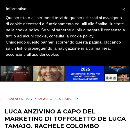
STRATEGIE
×
Informativa
Questo sito o gli strumenti terzi da questo utilizzati si avvalgono
di cookie necessari al funzionamento ed utili alle finalità illustrate
nella cookie policy. Se vuoi saperne di più o negare il consenso a
CINEMA
tutti o ad alcuni cookie, consulta la
cookie policy
.
Chiudendo questo banner, scorrendo questa pagina, cliccando
DIGITALE
su un link o proseguendo la navigazione in altra maniera,
acconsenti all’uso dei cookie.
EDITORIA
ESTERNA
RADIO / AUDIO
>
>
>
BRAND NEWS
PLAYER
NOMINE
TV
LUCA ANZIVINO A CAPO DEL
MARKETING DI TOFFOLETTO DE LUCA
TAMAJO. RACHELE COLOMBO