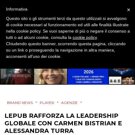
CINEMA
×
Informativa
DIGITALE
Questo sito o gli strumenti terzi da questo utilizzati si avvalgono
di cookie necessari al funzionamento ed utili alle finalità illustrate
EDITORIA
nella cookie policy. Se vuoi saperne di più o negare il consenso a
tutti o ad alcuni cookie, consulta la
cookie policy
.
ESTERNA
Chiudendo questo banner, scorrendo questa pagina, cliccando
su un link o proseguendo la navigazione in altra maniera,
acconsenti all’uso dei cookie.
RADIO / AUDIO
TV
>
>
>
BRAND NEWS
PLAYER
AGENZIE
LEPUB RAFFORZA LA LEADERSHIP
DATI
GLOBALE CON CARMEN BISTRIAN E
ALESSANDRA TURRA
RICERCHE