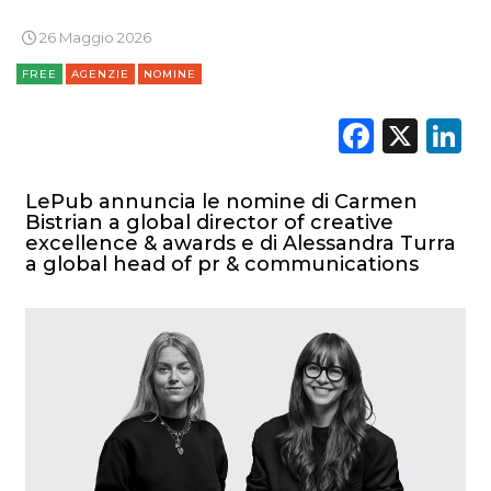
PREVISIONI/SCENARI
26 Maggio 2026
FREE
AGENZIE
NOMINE
NORMATIVE
Faceb
X
L
TREND
CASE HISTORY
LePub annuncia le nomine di Carmen
Bistrian a global director of creative
excellence & awards e di Alessandra Turra
OPINIONI
a global head of pr & communications