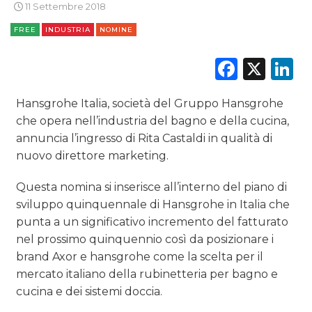
11 Settembre 2018
DIGITALE
FREE
INDUSTRIA
NOMINE
EDITORIA
Faceb
X
L
ESTERNA
Hansgrohe Italia, società del Gruppo Hansgrohe
RADIO / AUDIO
che opera nell’industria del bagno e della cucina,
annuncia l’ingresso di Rita Castaldi in qualità di
TV
nuovo direttore marketing.
Questa nomina si inserisce all’interno del piano di
sviluppo quinquennale di Hansgrohe in Italia che
punta a un significativo incremento del fatturato
nel prossimo quinquennio così da posizionare i
DATI
brand Axor e hansgrohe come la scelta per il
mercato italiano della rubinetteria per bagno e
RICERCHE
cucina e dei sistemi doccia.