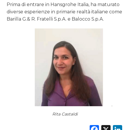
PREVISIONI/SCENARI
Prima di entrare in Hansgrohe Italia, ha maturato
diverse esperienze in primarie realtà italiane come
NORMATIVE
Barilla G.& R. Fratelli S.p.A. e Balocco S.p.A.
TREND
CASE HISTORY
OPINIONI
Rita Castaldi
Faceb
X
L