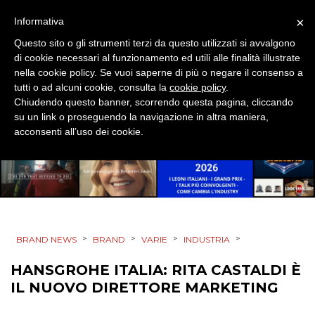
×
Informativa
MOBILE
Questo sito o gli strumenti terzi da questo utilizzati si avvalgono
di cookie necessari al funzionamento ed utili alle finalità illustrate
PROMOZIONI
nella cookie policy. Se vuoi saperne di più o negare il consenso a
tutti o ad alcuni cookie, consulta la
cookie policy
.
Chiudendo questo banner, scorrendo questa pagina, cliccando
su un link o proseguendo la navigazione in altra maniera,
PRODOTTI
acconsenti all’uso dei cookie.
PUNTI VENDITA
CSR
STRATEGIE
>
>
>
>
BRAND NEWS
BRAND
VARIE
INDUSTRIA
HANSGROHE ITALIA: RITA CASTALDI È
IL NUOVO DIRETTORE MARKETING
CINEMA