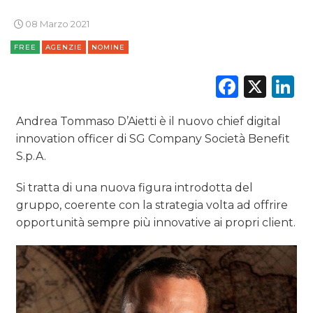
DATI
08 Marzo 2021
RICERCHE
FREE
AGENZIE
NOMINE
PREVISIONI/SCENARI
Faceb
X
L
NORMATIVE
Andrea Tommaso D’Aietti è il nuovo chief digital
innovation officer di SG Company Società Benefit
TREND
S.p.A.
CASE HISTORY
Si tratta di una nuova figura introdotta del
gruppo, coerente con la strategia volta ad offrire
OPINIONI
opportunità sempre più innovative ai propri client.