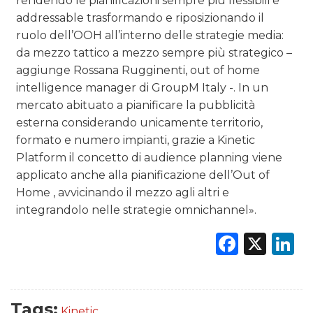
rendendo le pianificazioni sempre più flessibili e
addressable trasformando e riposizionando il
ruolo dell’OOH all’interno delle strategie media:
da mezzo tattico a mezzo sempre più strategico –
aggiunge Rossana Rugginenti, out of home
intelligence manager di GroupM Italy -. In un
mercato abituato a pianificare la pubblicità
esterna considerando unicamente territorio,
formato e numero impianti, grazie a Kinetic
Platform il concetto di audience planning viene
applicato anche alla pianificazione dell’Out of
Home , avvicinando il mezzo agli altri e
integrandolo nelle strategie omnichannel».
Faceb
X
L
Tags:
Kinetic