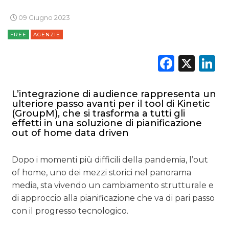
09 Giugno 2023
FREE
AGENZIE
Faceb
X
L
L’integrazione di audience rappresenta un
ulteriore passo avanti per il tool di Kinetic
(GroupM), che si trasforma a tutti gli
effetti in una soluzione di pianificazione
out of home data driven
Dopo i momenti più difficili della pandemia, l’out
of home, uno dei mezzi storici nel panorama
media, sta vivendo un cambiamento strutturale e
di approccio alla pianificazione che va di pari passo
con il progresso tecnologico.