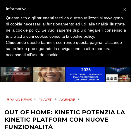
RICERCHE
×
Informativa
Questo sito o gli strumenti terzi da questo utilizzati si avvalgono
PREVISIONI/SCENARI
di cookie necessari al funzionamento ed utili alle finalità illustrate
nella cookie policy. Se vuoi saperne di più o negare il consenso a
NORMATIVE
tutti o ad alcuni cookie, consulta la
cookie policy
.
Chiudendo questo banner, scorrendo questa pagina, cliccando
TREND
su un link o proseguendo la navigazione in altra maniera,
acconsenti all’uso dei cookie.
CASE HISTORY
OPINIONI
>
>
>
BRAND NEWS
PLAYER
AGENZIE
OUT OF HOME: KINETIC POTENZIA LA
KINETIC PLATFORM CON NUOVE
FUNZIONALITÀ