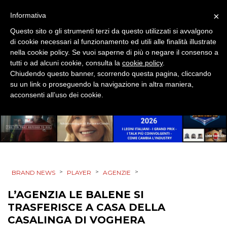
RADIO / AUDIO
×
Informativa
TV
Questo sito o gli strumenti terzi da questo utilizzati si avvalgono
di cookie necessari al funzionamento ed utili alle finalità illustrate
nella cookie policy. Se vuoi saperne di più o negare il consenso a
tutti o ad alcuni cookie, consulta la
cookie policy
.
Chiudendo questo banner, scorrendo questa pagina, cliccando
su un link o proseguendo la navigazione in altra maniera,
acconsenti all’uso dei cookie.
DATI
RICERCHE
PREVISIONI/SCENARI
NORMATIVE
>
>
>
BRAND NEWS
PLAYER
AGENZIE
L’AGENZIA LE BALENE SI
TREND
TRASFERISCE A CASA DELLA
CASALINGA DI VOGHERA
CASE HISTORY