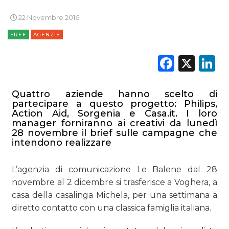
OPINIONI
22 Novembre 2016
FREE
AGENZIE
Faceb
X
L
Quattro aziende hanno scelto di
partecipare a questo progetto: Philips,
Action Aid, Sorgenia e Casa.it. I loro
manager forniranno ai creativi da lunedì
28 novembre il brief sulle campagne che
intendono realizzare
L’agenzia di comunicazione Le Balene dal 28
novembre al 2 dicembre si trasferisce a Voghera, a
casa della casalinga Michela, per una settimana a
diretto contatto con una classica famiglia italiana.